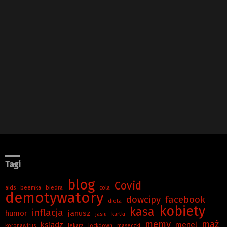
Tagi
blog
Covid
aids
beemka
biedra
cola
demotywatory
dowcipy
facebook
dieta
kobiety
kasa
inflacja
humor
janusz
jasiu
kartki
memy
mąż
ksiądz
menel
koronawirus
lekarz
lockdown
maseczki