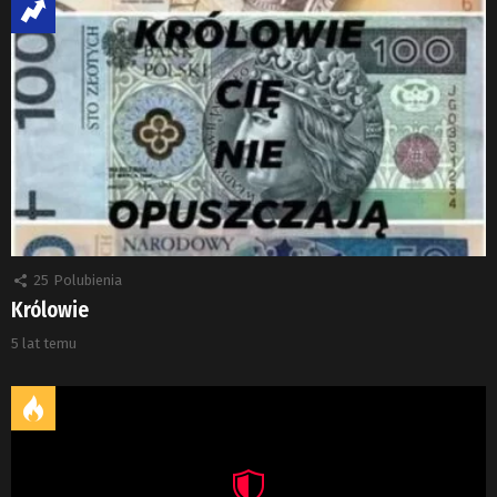
25
Polubienia
Królowie
5 lat temu