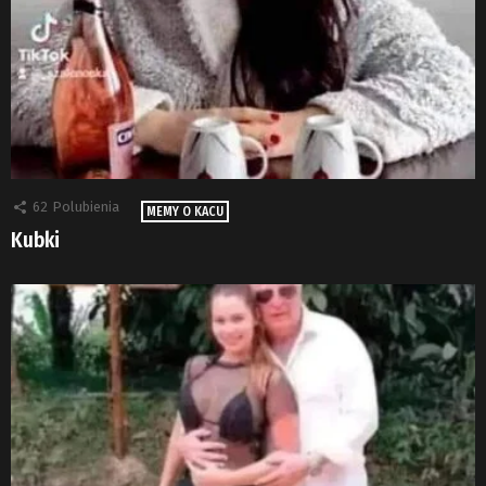
62
Polubienia
MEMY O KACU
Kubki