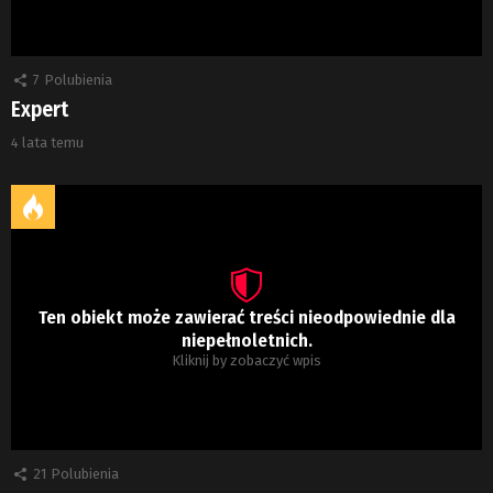
7
Polubienia
Expert
4 lata temu
Ten obiekt może zawierać treści nieodpowiednie dla
niepełnoletnich.
Kliknij by zobaczyć wpis
21
Polubienia