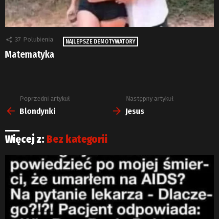
37
Polubienia
NAJLEPSZE DEMOTYWATORY
Matematyka
Poprzedni artykuł
Następny artykuł
Zobacz
więcej
Blondynki
Jesus
Więcej z:
Bez kategorii