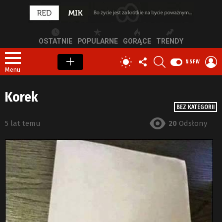
OSTATNIE
POPULARNE
GORĄCE
TRENDY
OBSERWUJ
SZUKAJ
Z
PRZEŁĄCZ
NSFW
NAS
S
SKÓRKĘ
Menu
Korek
BEZ KATEGORII
5 lat temu
20
Odsłony