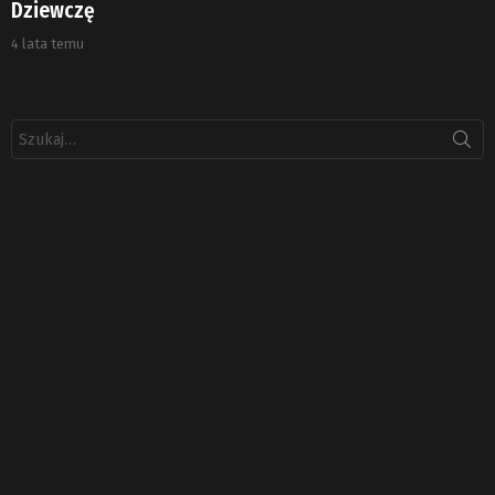
Dziewczę
4 lata temu
Szukaj: