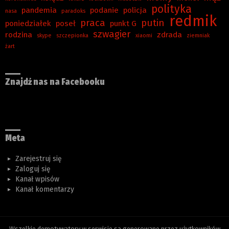
polityka
pandemia
podanie
policja
nasa
paradoks
redmik
praca
putin
poniedziałek
poseł
punkt G
szwagier
rodzina
zdrada
skype
szczepionka
xiaomi
ziemniak
żart
Znajdź nas na Facebooku
Meta
Zarejestruj się
Zaloguj się
Kanał wpisów
Kanał komentarzy
Wszelkie demotywatory w serwisie są generowane przez użytkowników