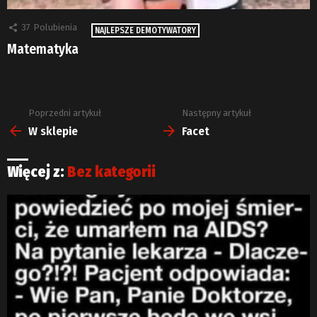
37
Polubienia
NAJLEPSZE DEMOTYWATORY
Matematyka
Poprzedni artykuł
Następny artykuł
Zobacz
więcej
W sklepie
Facet
Więcej z:
Bez kategorii