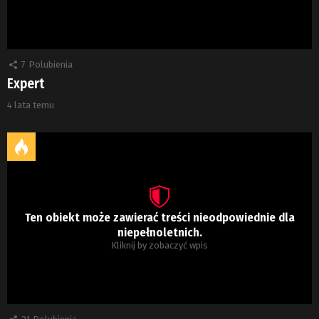
7
Polubienia
Expert
4 lata temu
Ten obiekt może zawierać treści nieodpowiednie dla
niepełnoletnich.
Kliknij by zobaczyć wpis