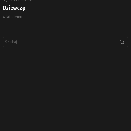
21
Polubienia
Dziewczę
4 lata temu
Szukaj: