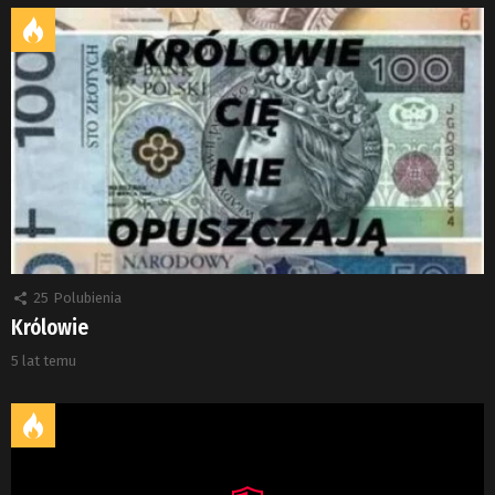
25
Polubienia
Królowie
5 lat temu