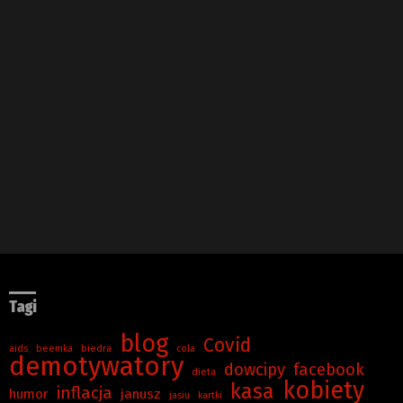
Tagi
blog
Covid
aids
beemka
biedra
cola
demotywatory
dowcipy
facebook
dieta
kobiety
kasa
inflacja
humor
janusz
jasiu
kartki