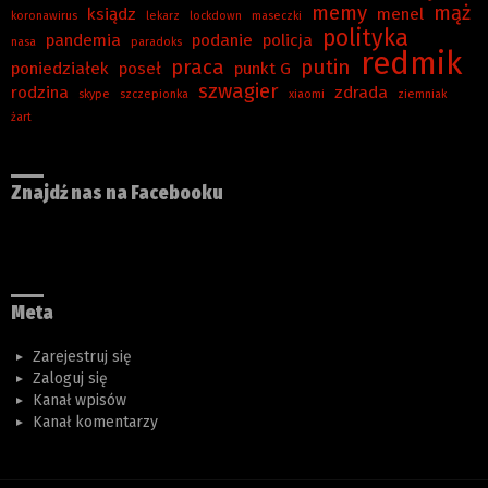
memy
mąż
ksiądz
menel
koronawirus
lekarz
lockdown
maseczki
polityka
pandemia
podanie
policja
nasa
paradoks
redmik
praca
putin
poniedziałek
poseł
punkt G
szwagier
rodzina
zdrada
skype
szczepionka
xiaomi
ziemniak
żart
Znajdź nas na Facebooku
Meta
Zarejestruj się
Zaloguj się
Kanał wpisów
Kanał komentarzy