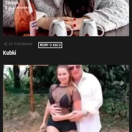
62
Polubienia
MEMY O KACU
Kubki