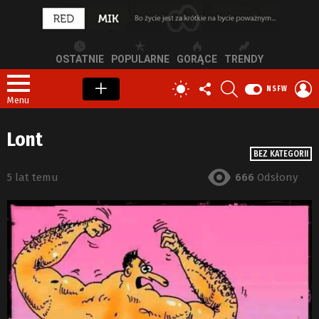
OSTATNIE
POPULARNE
GORĄCE
TRENDY
OBSERWUJ
SZUKAJ
Z
PRZEŁĄCZ
NSFW
NAS
S
SKÓRKĘ
Menu
Lont
BEZ KATEGORII
5 lat temu
666
Odsłony