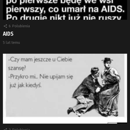
6
Polubienia
AIDS
5 lat temu
3
Polubienia