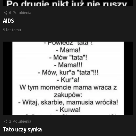
6
Polubienia
AIDS
5 lat temu
2
Polubienia
Tato uczy synka