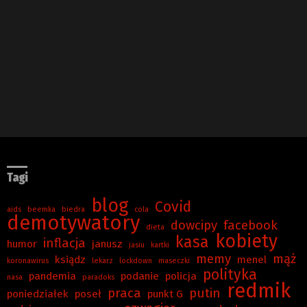
Tagi
blog
Covid
aids
beemka
biedra
cola
demotywatory
dowcipy
facebook
dieta
kobiety
kasa
inflacja
humor
janusz
jasiu
kartki
memy
mąż
ksiądz
menel
koronawirus
lekarz
lockdown
maseczki
polityka
pandemia
podanie
policja
nasa
paradoks
redmik
praca
putin
poniedziałek
poseł
punkt G