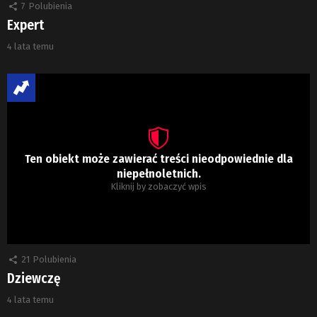
7
Polubienia
Expert
4 lata temu
Ten obiekt może zawierać treści nieodpowiednie dla
niepełnoletnich.
Kliknij by zobaczyć wpis
21
Polubienia
Dziewczę
4 lata temu