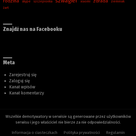
szwagier
rodzina
zdrada
skype
szczepionka
xiaomi
ziemniak
żart
Znajdź nas na Facebooku
Meta
Zarejestruj się
Zaloguj się
Kanał wpisów
Kanał komentarzy
Wszelkie demotywatory w serwisie są generowane przez użytkowników
serwisu i jego właściciel nie bierze za nie odpowiedzialności.
Informacja o ciasteczkach
Polityka prywatności
Regulamin