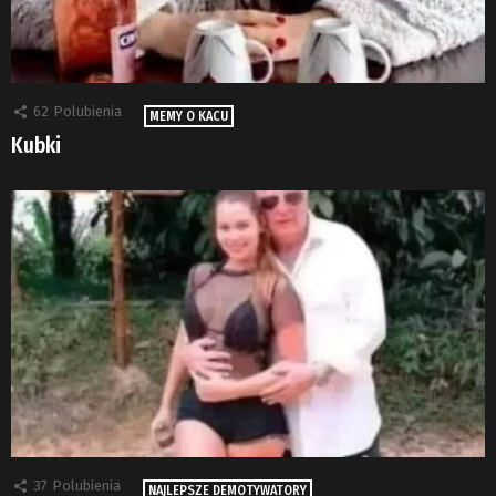
62
Polubienia
MEMY O KACU
Kubki
37
Polubienia
NAJLEPSZE DEMOTYWATORY