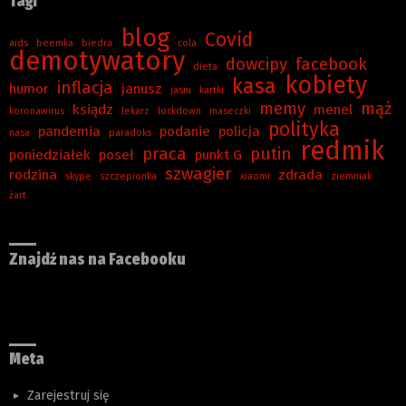
Tagi
blog
Covid
aids
beemka
biedra
cola
demotywatory
dowcipy
facebook
dieta
kobiety
kasa
inflacja
humor
janusz
jasiu
kartki
memy
mąż
ksiądz
menel
koronawirus
lekarz
lockdown
maseczki
polityka
pandemia
podanie
policja
nasa
paradoks
redmik
praca
putin
poniedziałek
poseł
punkt G
szwagier
rodzina
zdrada
skype
szczepionka
xiaomi
ziemniak
żart
Znajdź nas na Facebooku
Meta
Zarejestruj się