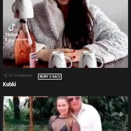
62
Polubienia
MEMY O KACU
Kubki