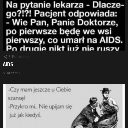
6
Polubienia
AIDS
5 lat temu