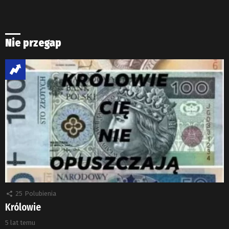
Nie przegap
25
Polubienia
Królowie
5 lat temu