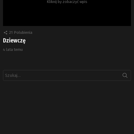
Kliknij by zobaczyć wpis
21
Polubienia
Dziewczę
4 lata temu
Szukaj: