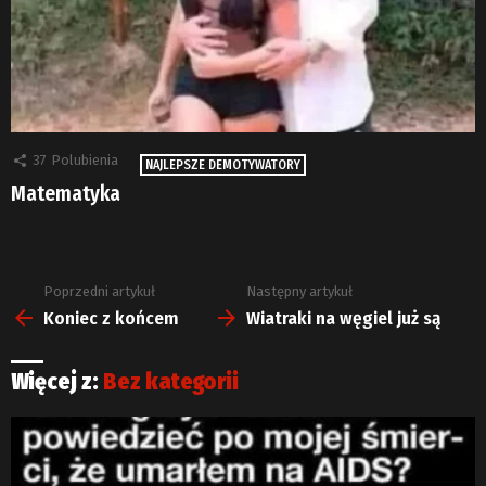
37
Polubienia
NAJLEPSZE DEMOTYWATORY
Matematyka
Poprzedni artykuł
Następny artykuł
Zobacz
więcej
Koniec z końcem
Wiatraki na węgiel już są
Więcej z:
Bez kategorii