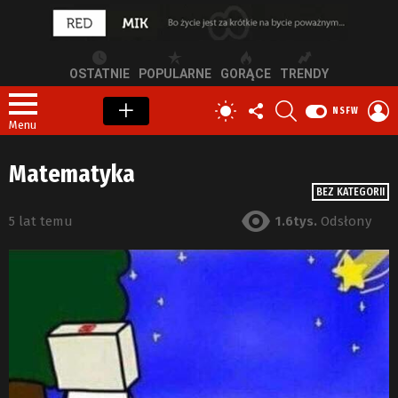
OSTATNIE
POPULARNE
GORĄCE
TRENDY
OBSERWUJ
SZUKAJ
Z
PRZEŁĄCZ
NSFW
NAS
S
SKÓRKĘ
Menu
Matematyka
BEZ KATEGORII
5 lat temu
1.6tys.
Odsłony