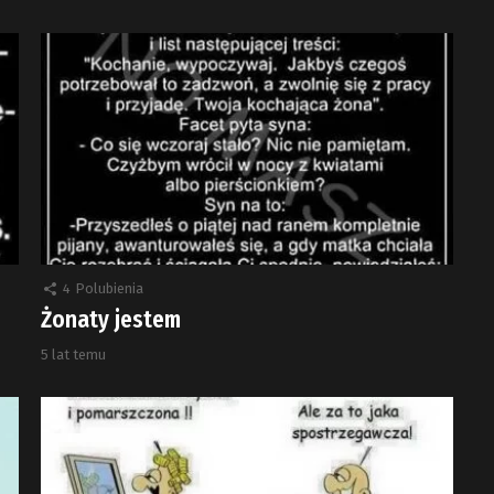
4
Polubienia
Żonaty jestem
5 lat temu