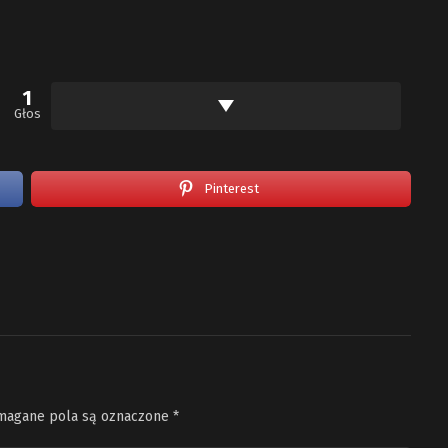
1
Głos
Pinterest
agane pola są oznaczone
*