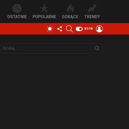
OSTATNIE
POPULARNE
GORĄCE
TRENDY
OBSERWUJ
SZUKAJ
ZALOGUJ
PRZEŁĄCZ
NSFW
NAS
SIĘ
SKÓRKĘ
Szukaj: