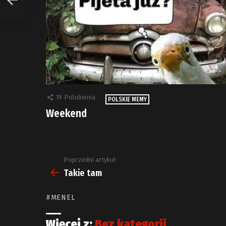
19
Polubienia
POLSKIE MEMY
Weekend
Poprzedni artykuł
Zobacz
więcej
Takie tam
MENEL
Więcej z:
Bez kategorii