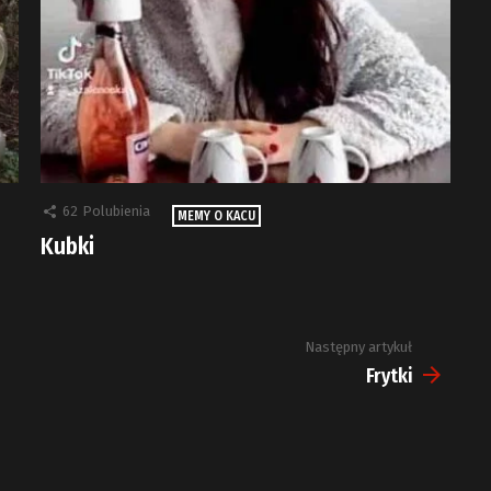
62
Polubienia
MEMY O KACU
Kubki
Następny artykuł
Frytki