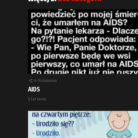
6
Polubienia
AIDS
5 lat temu