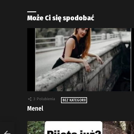
Może Ci się spodobać
3
Polubienia
BEZ KATEGORII
Menel