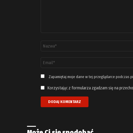
Nazwa
*
Adres
email
*
Zapamiętaj moje dane w tej przeglądarce podczas p
Korzystając z formularza zgadzam się na przecho
Może Ci się spodobać