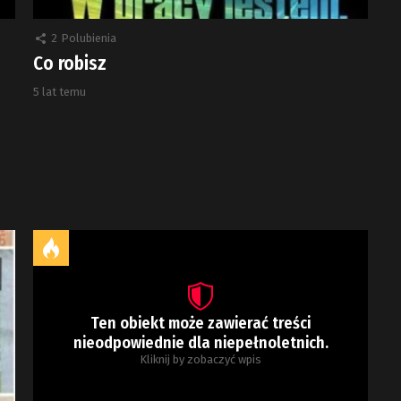
2
Polubienia
Co robisz
5 lat temu
Ten obiekt może zawierać treści
nieodpowiednie dla niepełnoletnich.
Kliknij by zobaczyć wpis