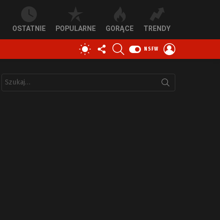
OSTATNIE
POPULARNE
GORĄCE
TRENDY
OBSERWUJ
SZUKAJ
ZALOGUJ
PRZEŁĄCZ
NSFW
NAS
SIĘ
SKÓRKĘ
Szukaj: