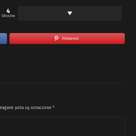
4
Głosów
Pinterest
agane pola są oznaczone
*