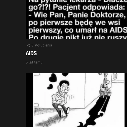
6
Polubienia
AIDS
5 lat temu