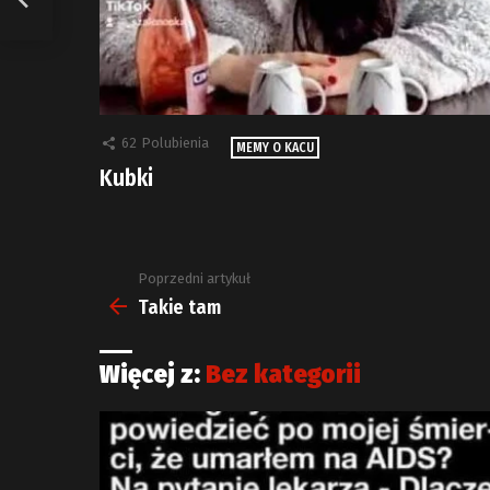
62
Polubienia
MEMY O KACU
Kubki
Poprzedni artykuł
Zobacz
więcej
Takie tam
Więcej z:
Bez kategorii