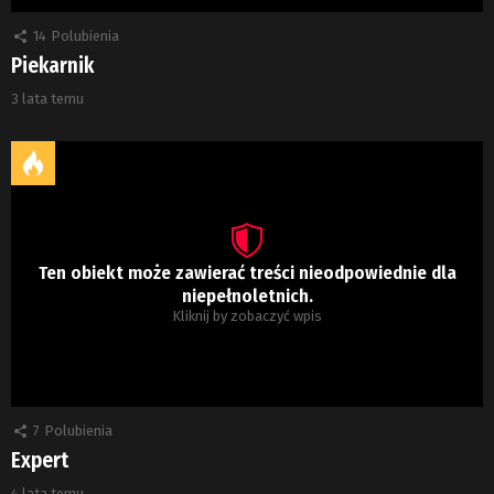
14
Polubienia
Piekarnik
3 lata temu
Ten obiekt może zawierać treści nieodpowiednie dla
niepełnoletnich.
Kliknij by zobaczyć wpis
7
Polubienia
Expert
4 lata temu