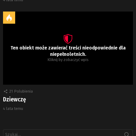
Ten obiekt może zawierać treści nieodpowiednie dla
niepełnoletnich.
Kliknij by zobaczyć wpis
21
Polubienia
Dziewczę
4 lata temu
Szukaj: