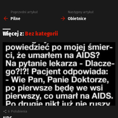
Poprzedni artykuł
Następny artykuł
Zobacz
więcej
Pilne
Obietnice
Więcej z:
Bez kategorii
6
Polubienia