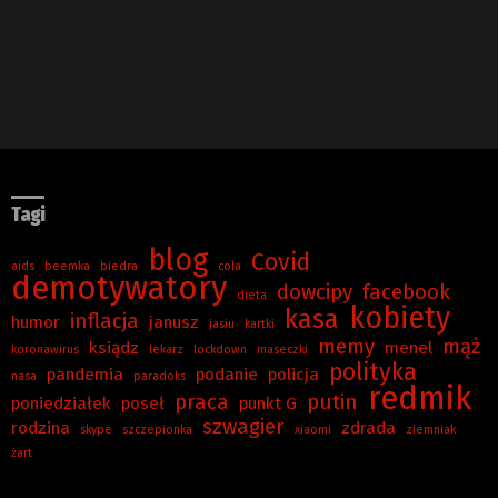
Tagi
blog
Covid
aids
beemka
biedra
cola
demotywatory
dowcipy
facebook
dieta
kobiety
kasa
inflacja
humor
janusz
jasiu
kartki
memy
mąż
ksiądz
menel
koronawirus
lekarz
lockdown
maseczki
polityka
pandemia
podanie
policja
nasa
paradoks
redmik
praca
putin
poniedziałek
poseł
punkt G
szwagier
rodzina
zdrada
skype
szczepionka
xiaomi
ziemniak
żart