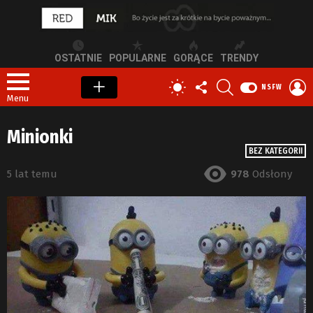
OSTATNIE
POPULARNE
GORĄCE
TRENDY
OBSERWUJ
SZUKAJ
Z
PRZEŁĄCZ
NSFW
NAS
S
SKÓRKĘ
Menu
Minionki
BEZ KATEGORII
5 lat temu
978
Odsłony