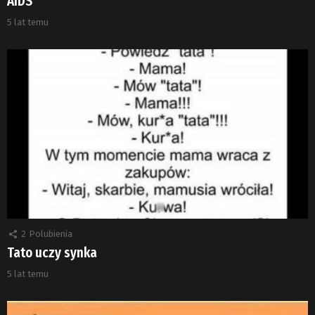
AIDS
5 lat temu
2
Polubienia
Tato uczy synka
5 lat temu