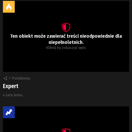
Ten obiekt może zawierać treści nieodpowiednie dla
niepełnoletnich.
Kliknij by zobaczyć wpis
7
Polubienia
Expert
4 lata temu