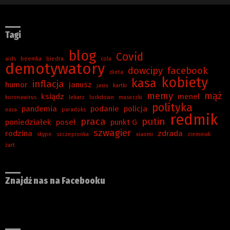
Tagi
blog
Covid
aids
beemka
biedra
cola
demotywatory
dowcipy
facebook
dieta
kobiety
kasa
inflacja
humor
janusz
jasiu
kartki
memy
mąż
ksiądz
menel
koronawirus
lekarz
lockdown
maseczki
polityka
pandemia
podanie
policja
nasa
paradoks
redmik
praca
putin
poniedziałek
poseł
punkt G
szwagier
rodzina
zdrada
skype
szczepionka
xiaomi
ziemniak
żart
Znajdź nas na Facebooku