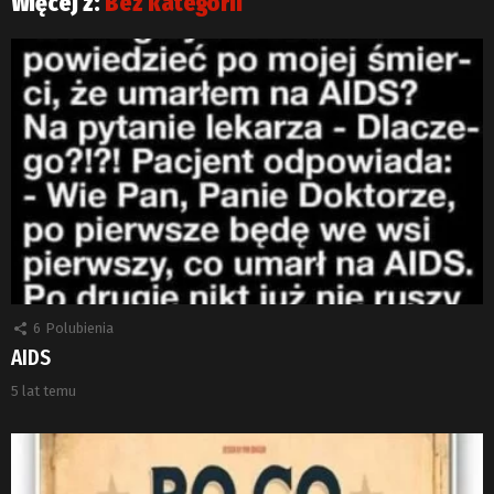
Więcej z:
Bez kategorii
6
Polubienia
AIDS
5 lat temu