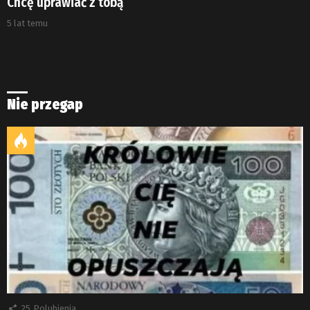
Chcę uprawiać z tobą
5 lat temu
Nie przegap
25
Polubienia