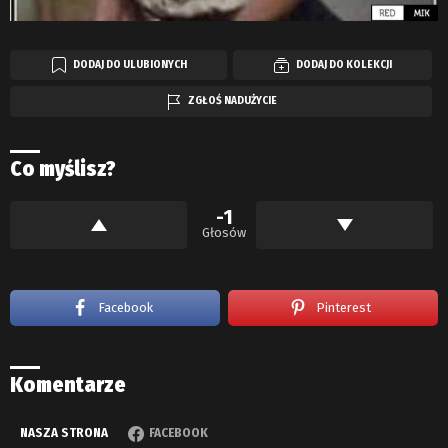
DODAJ DO ULUBIONYCH
DODAJ DO KOLEKCJI
ZGŁOŚ NADUŻYCIE
Co myślisz?
-1
Głosów
Facebook
Pinterest
Komentarze
NASZA STRONA
FACEBOOK