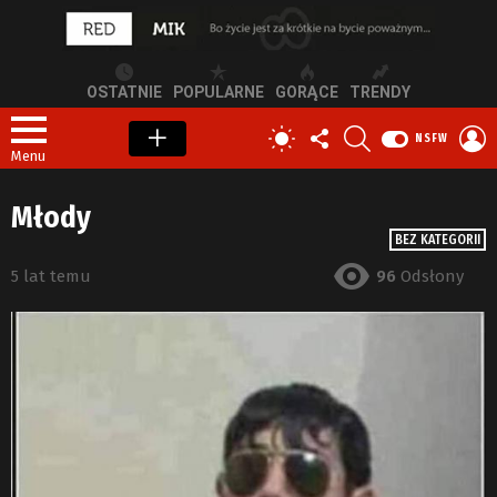
OSTATNIE
POPULARNE
GORĄCE
TRENDY
OBSERWUJ
SZUKAJ
Z
PRZEŁĄCZ
NSFW
NAS
S
SKÓRKĘ
Menu
Młody
BEZ KATEGORII
5 lat temu
96
Odsłony