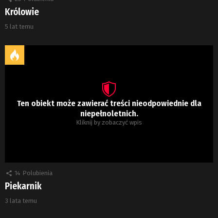
Królowie
5 lat temu
Ten obiekt może zawierać treści nieodpowiednie dla
niepełnoletnich.
Kliknij by zobaczyć wpis
14
Polubienia
Piekarnik
3 lata temu