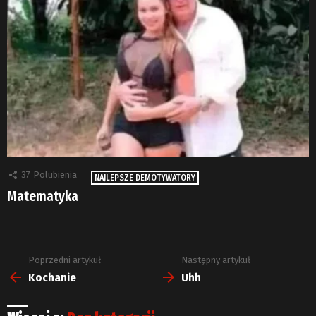
37
Polubienia
NAJLEPSZE DEMOTYWATORY
Matematyka
Poprzedni artykuł
Następny artykuł
Zobacz
więcej
Kochanie
Uhh