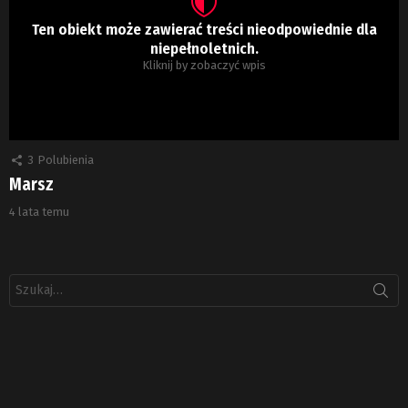
Ten obiekt może zawierać treści nieodpowiednie dla
niepełnoletnich.
Kliknij by zobaczyć wpis
3
Polubienia
Marsz
4 lata temu
Szukaj: