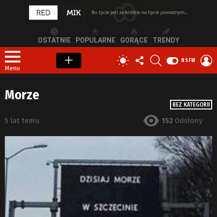
OSTATNIE
POPULARNE
GORĄCE
TRENDY
OBSERWUJ
SZUKAJ
Z
PRZEŁĄCZ
NSFW
NAS
S
SKÓRKĘ
Menu
Morze
BEZ KATEGORII
5 lat temu
152
Odsłony