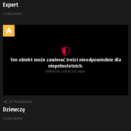
Expert
4 lata temu
Ten obiekt może zawierać treści nieodpowiednie dla
niepełnoletnich.
Kliknij by zobaczyć wpis
21
Polubienia
Dziewczę
4 lata temu