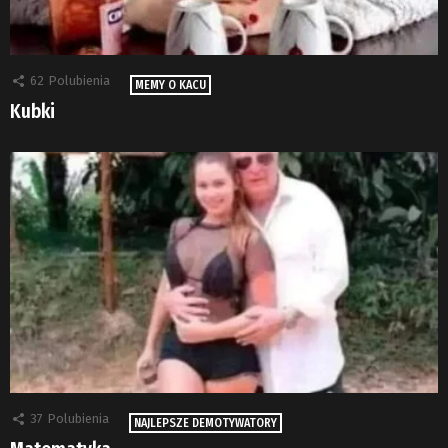
62
Polubienia
MEMY O KACU
Kubki
37
Polubienia
NAJLEPSZE DEMOTYWATORY