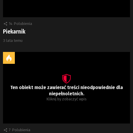
14
Polubienia
Piekarnik
3 lata temu
Ten obiekt może zawierać treści nieodpowiednie dla
niepełnoletnich.
Kliknij by zobaczyć wpis
7
Polubienia