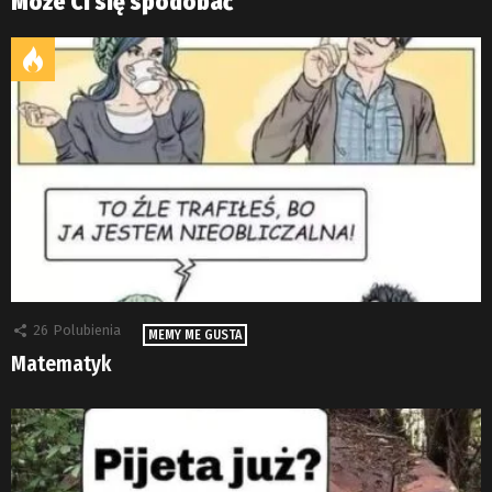
Może Ci się spodobać
26
Polubienia
MEMY ME GUSTA
Matematyk