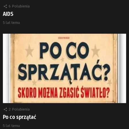
6
Polubienia
AIDS
5 lat temu
2
Polubienia
Po co sprzątać
5 lat temu