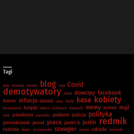
Tagi
blog
Covid
aids
beemka
biedra
cola
demotywatory
dowcipy
facebook
dieta
kobiety
kasa
inflacja
humor
janusz
jasiu
kartki
memy
mąż
ksiądz
menel
koronawirus
lekarz
lockdown
maseczki
polityka
pandemia
podanie
policja
nasa
paradoks
redmik
praca
putin
poniedziałek
poseł
punkt G
szwagier
rodzina
zdrada
skype
szczepionka
xiaomi
ziemniak