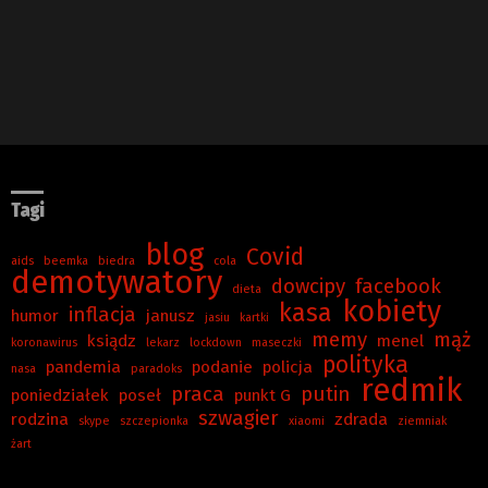
Tagi
blog
Covid
aids
beemka
biedra
cola
demotywatory
dowcipy
facebook
dieta
kobiety
kasa
inflacja
humor
janusz
jasiu
kartki
memy
mąż
ksiądz
menel
koronawirus
lekarz
lockdown
maseczki
polityka
pandemia
podanie
policja
nasa
paradoks
redmik
praca
putin
poniedziałek
poseł
punkt G
szwagier
rodzina
zdrada
skype
szczepionka
xiaomi
ziemniak
żart