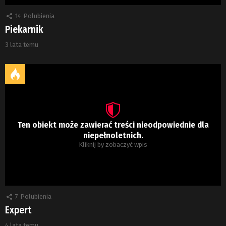
14
Polubienia
Piekarnik
3 lata temu
Ten obiekt może zawierać treści nieodpowiednie dla
niepełnoletnich.
Kliknij by zobaczyć wpis
7
Polubienia
Expert
4 lata temu