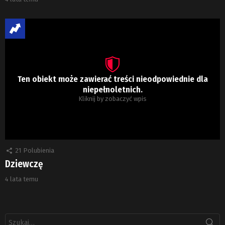
Ten obiekt może zawierać treści nieodpowiednie dla
niepełnoletnich.
Kliknij by zobaczyć wpis
21
Polubienia
Dziewczę
4 lata temu
Szukaj: