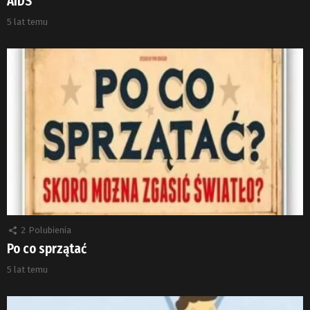
AIDS
5 lat temu
2
Polubienia
Po co sprzątać
5 lat temu