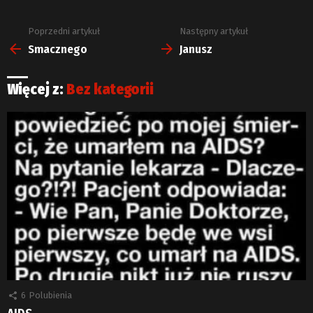
Poprzedni artykuł
Następny artykuł
Zobacz
więcej
Smacznego
Janusz
Więcej z:
Bez kategorii
6
Polubienia