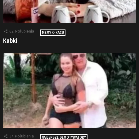
62
Polubienia
MEMY O KACU
Kubki
37
Polubienia
NAJLEPSZE DEMOTYWATORY