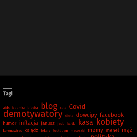
Tagi
blog
Covid
aids
beemka
biedra
cola
demotywatory
dowcipy
facebook
dieta
kobiety
kasa
inflacja
humor
janusz
jasiu
kartki
memy
mąż
ksiądz
menel
koronawirus
lekarz
lockdown
maseczki