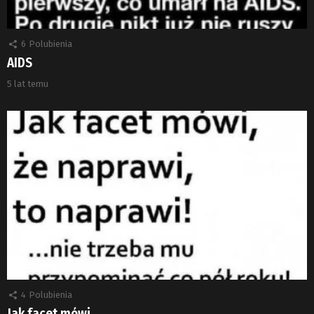
6
Polubienia
AIDS
5 lat temu
4
Polubienia
Jak facet mówi