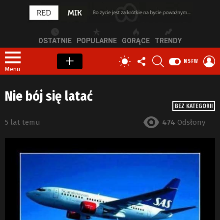
OSTATNIE
POPULARNE
GORĄCE
TRENDY
OBSERWUJ
SZUKAJ
Z
PRZEŁĄCZ
NSFW
NAS
S
SKÓRKĘ
Menu
Nie bój się latać
BEZ KATEGORII
5 lat temu
474
Odsłony