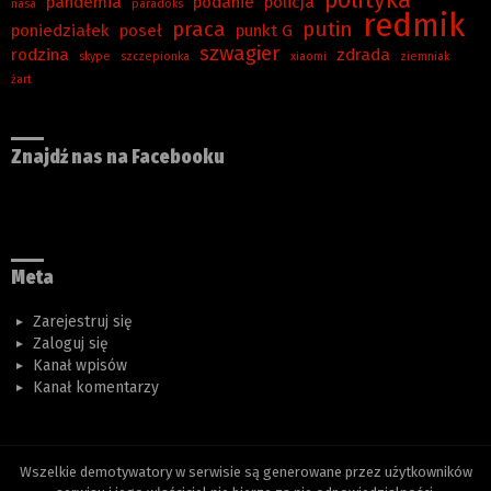
polityka
pandemia
podanie
policja
nasa
paradoks
redmik
praca
putin
poniedziałek
poseł
punkt G
szwagier
rodzina
zdrada
skype
szczepionka
xiaomi
ziemniak
żart
Znajdź nas na Facebooku
Meta
Zarejestruj się
Zaloguj się
Kanał wpisów
Kanał komentarzy
Wszelkie demotywatory w serwisie są generowane przez użytkowników