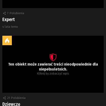
7
Polubienia
Expert
4 lata temu
Ten obiekt może zawierać treści nieodpowiednie dla
niepełnoletnich.
Kliknij by zobaczyć wpis
21
Polubienia
Dziewczę