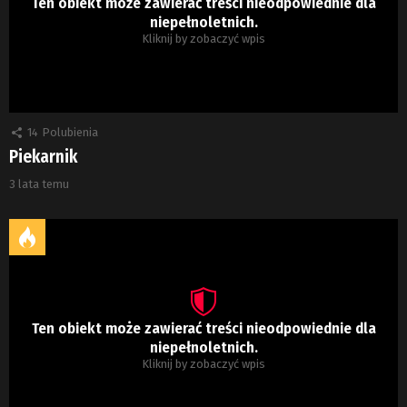
Ten obiekt może zawierać treści nieodpowiednie dla
niepełnoletnich.
Kliknij by zobaczyć wpis
14
Polubienia
Piekarnik
3 lata temu
Ten obiekt może zawierać treści nieodpowiednie dla
niepełnoletnich.
Kliknij by zobaczyć wpis