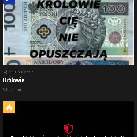
25
Polubienia
Królowie
5 lat temu