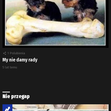
1
Polubienia
My nie damy rady
5 lat temu
Nie przegap