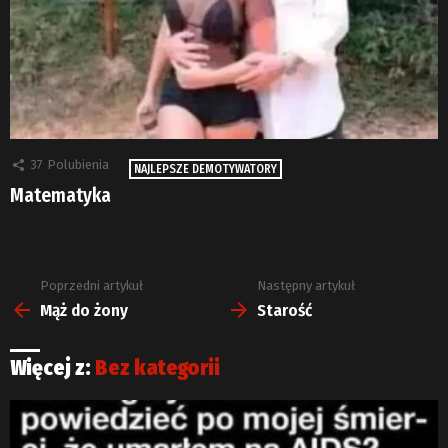
37
Polubienia
NAJLEPSZE DEMOTYWATORY
Matematyka
Poprzedni artykuł
Następny artykuł
Zobacz
więcej
Mąż do żony
Starość
Więcej z:
Bez kategorii