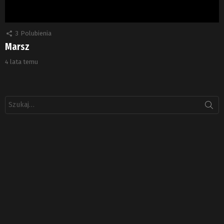
3
Polubienia
Marsz
4 lata temu
Szukaj: