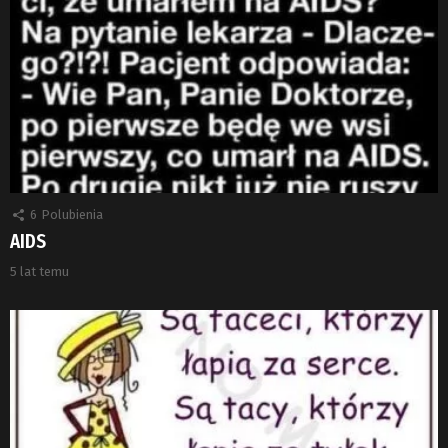
6
Polubienia
AIDS
5 lat temu