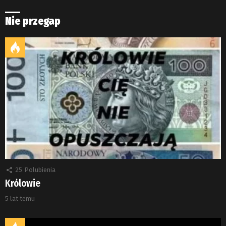
Nie przegap
25
Polubienia
Królowie
5 lat temu