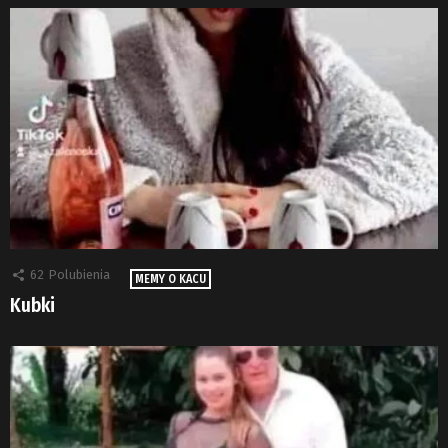
62
Polubienia
MEMY O KACU
Kubki