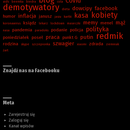
blog
Covid
aids
beemka
biedra
cola
demotywatory
dowcipy
facebook
dieta
kobiety
kasa
inflacja
humor
janusz
jasiu
kartki
memy
mąż
ksiądz
menel
koronawirus
lekarz
lockdown
maseczki
polityka
pandemia
podanie
policja
nasa
paradoks
redmik
praca
putin
poniedziałek
poseł
punkt G
szwagier
rodzina
zdrada
skype
szczepionka
xiaomi
ziemniak
żart
Znajdź nas na Facebooku
Meta
Zarejestruj się
Zaloguj się
Kanał wpisów