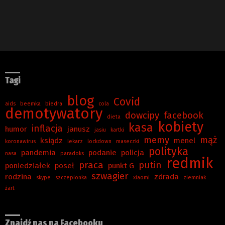
Tagi
blog
Covid
aids
beemka
biedra
cola
demotywatory
dowcipy
facebook
dieta
kobiety
kasa
inflacja
humor
janusz
jasiu
kartki
memy
mąż
ksiądz
menel
koronawirus
lekarz
lockdown
maseczki
polityka
pandemia
podanie
policja
nasa
paradoks
redmik
praca
putin
poniedziałek
poseł
punkt G
szwagier
rodzina
zdrada
skype
szczepionka
xiaomi
ziemniak
żart
Znajdź nas na Facebooku