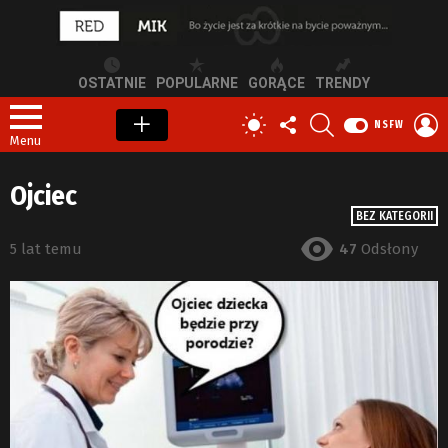
OSTATNIE
POPULARNE
GORĄCE
TRENDY
OBSERWUJ
SZUKAJ
Z
PRZEŁĄCZ
NSFW
NAS
S
SKÓRKĘ
Menu
Ojciec
BEZ KATEGORII
5 lat temu
47
Odsłony