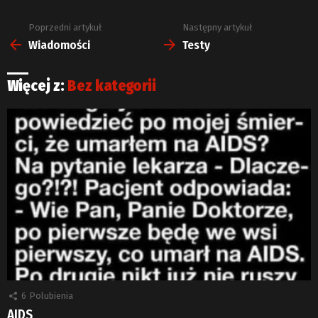
Poprzedni artykuł
Następny artykuł
Zobacz
więcej
Wiadomości
Testy
Więcej z:
Bez kategorii
6
Polubienia
AIDS