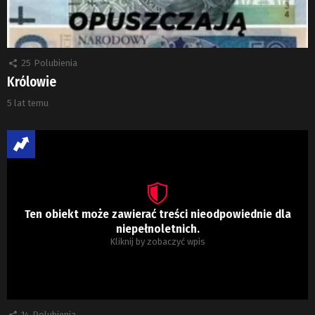
25
Polubienia
Królowie
5 lat temu
Ten obiekt może zawierać treści nieodpowiednie dla
niepełnoletnich.
Kliknij by zobaczyć wpis
14
Polubienia