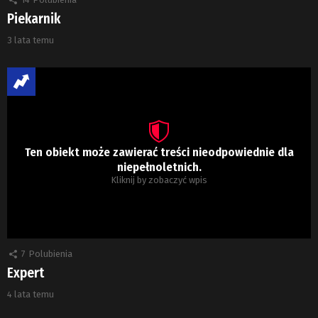
Piekarnik
3 lata temu
Ten obiekt może zawierać treści nieodpowiednie dla
niepełnoletnich.
Kliknij by zobaczyć wpis
7
Polubienia
Expert
4 lata temu