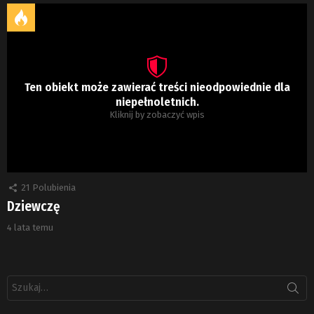
Ten obiekt może zawierać treści nieodpowiednie dla
niepełnoletnich.
Kliknij by zobaczyć wpis
21
Polubienia
Dziewczę
4 lata temu
Szukaj: