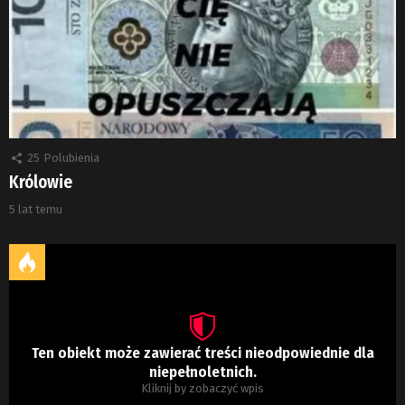
25
Polubienia
Królowie
5 lat temu
Ten obiekt może zawierać treści nieodpowiednie dla
niepełnoletnich.
Kliknij by zobaczyć wpis