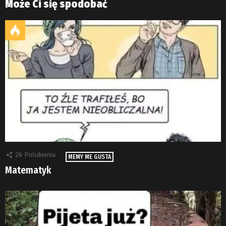
Może Ci się spodobać
26
Polubienia
MEMY ME GUSTA
Matematyk