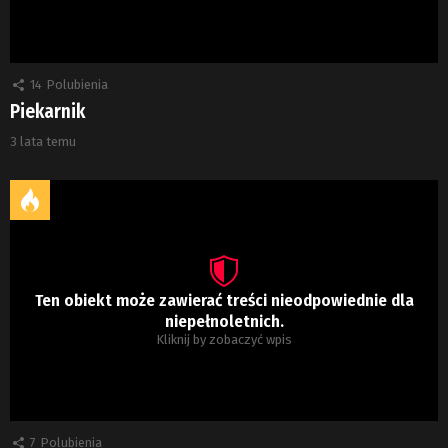
14
Polubienia
Piekarnik
3 lata temu
Ten obiekt może zawierać treści nieodpowiednie dla
niepełnoletnich.
Kliknij by zobaczyć wpis
7
Polubienia