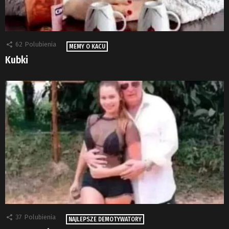
62
Polubienia
MEMY O KACU
Kubki
37
Polubienia
NAJLEPSZE DEMOTYWATORY