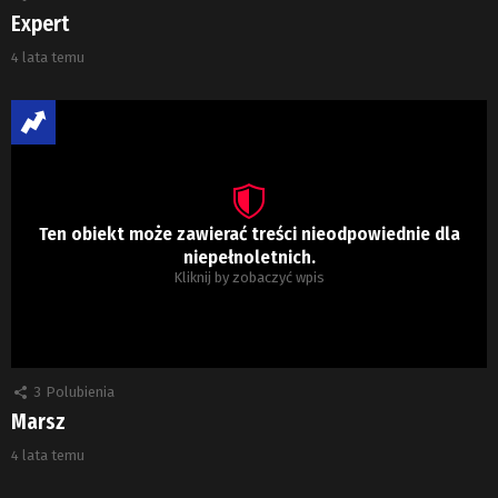
Expert
4 lata temu
Ten obiekt może zawierać treści nieodpowiednie dla
niepełnoletnich.
Kliknij by zobaczyć wpis
3
Polubienia
Marsz
4 lata temu