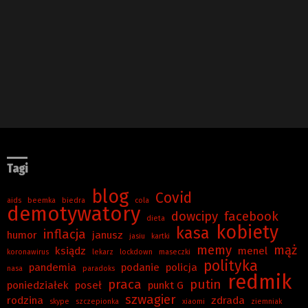
Tagi
blog
Covid
aids
beemka
biedra
cola
demotywatory
dowcipy
facebook
dieta
kobiety
kasa
inflacja
humor
janusz
jasiu
kartki
memy
mąż
ksiądz
menel
koronawirus
lekarz
lockdown
maseczki
polityka
pandemia
podanie
policja
nasa
paradoks
redmik
praca
putin
poniedziałek
poseł
punkt G
szwagier
rodzina
zdrada
skype
szczepionka
xiaomi
ziemniak