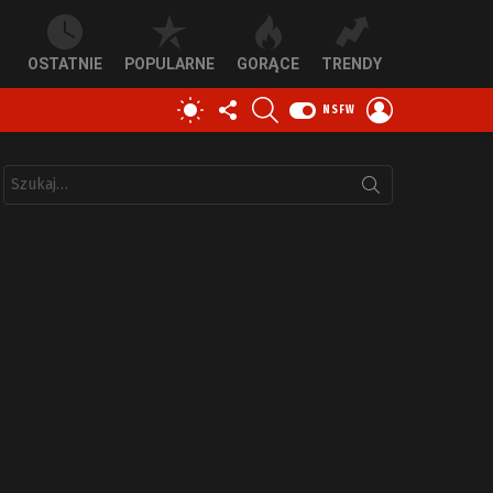
OSTATNIE
POPULARNE
GORĄCE
TRENDY
OBSERWUJ
SZUKAJ
ZALOGUJ
PRZEŁĄCZ
NSFW
NAS
SIĘ
SKÓRKĘ
Szukaj: