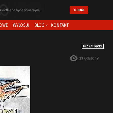
DODAJ
OWE
WYLOSUJ
BLOG
KONTAKT
BEZ KATEGORII
23
Odsłony