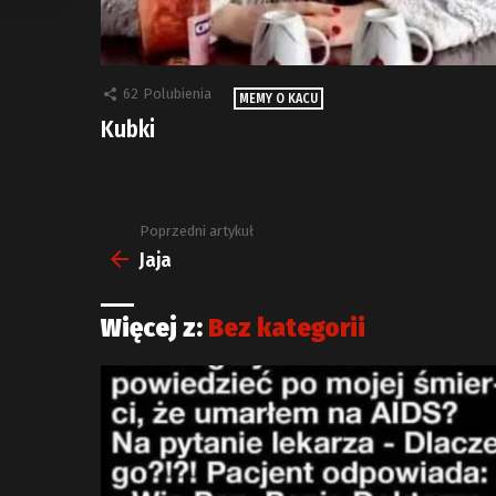
62
Polubienia
MEMY O KACU
Kubki
Poprzedni artykuł
Zobacz
więcej
Jaja
Więcej z:
Bez kategorii