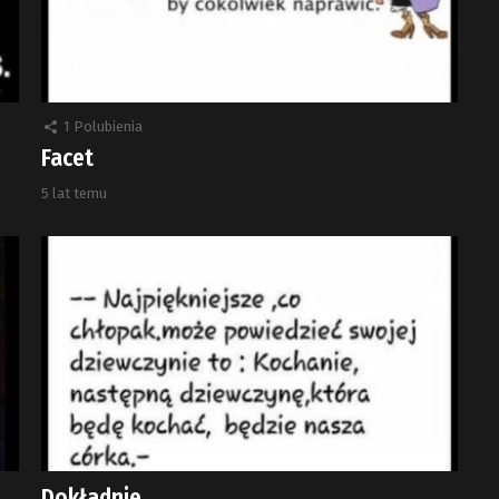
1
Polubienia
Facet
5 lat temu
Dokładnie