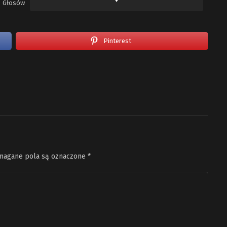
Głosów
Pinterest
agane pola są oznaczone
*