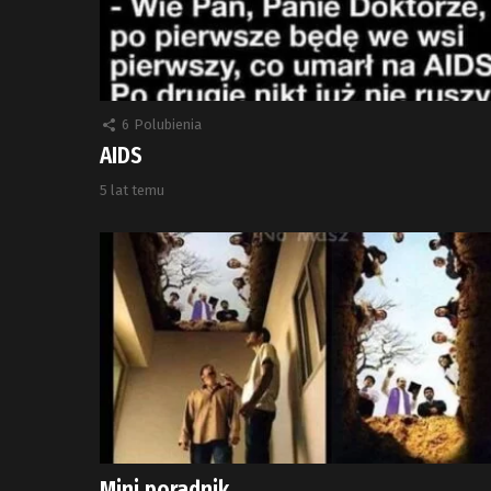
6
Polubienia
AIDS
5 lat temu
Mini poradnik