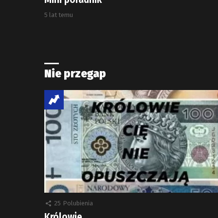
5 lat temu
Nie przegap
25
Polubienia
Królowie