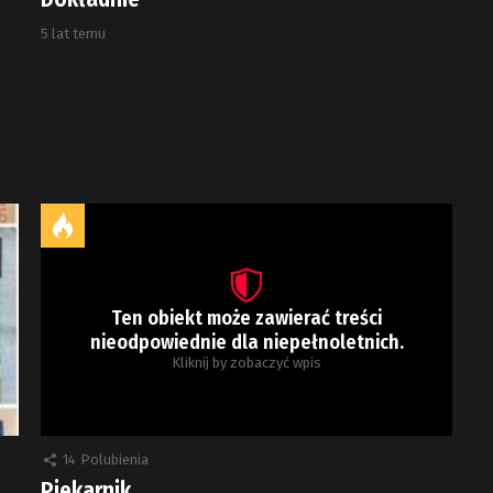
5 lat temu
Ten obiekt może zawierać treści
nieodpowiednie dla niepełnoletnich.
Kliknij by zobaczyć wpis
14
Polubienia
Piekarnik