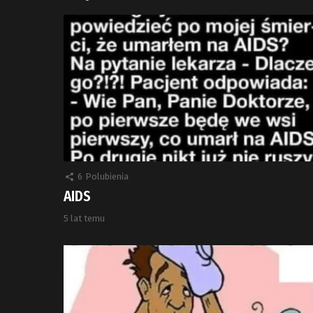
6
Polubienia
AIDS
5 lat temu