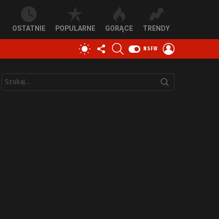
OSTATNIE
POPULARNE
GORĄCE
TRENDY
OBSERWUJ
SZUKAJ
ZALOGUJ
PRZEŁĄCZ
NSFW
NAS
SIĘ
SKÓRKĘ
Szukaj: