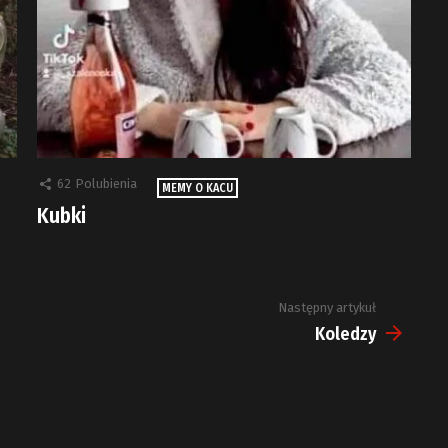
62
Polubienia
MEMY O KACU
Kubki
Następny artykuł
Koledzy