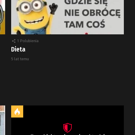
1
Polubienia
Dieta
5 lat temu