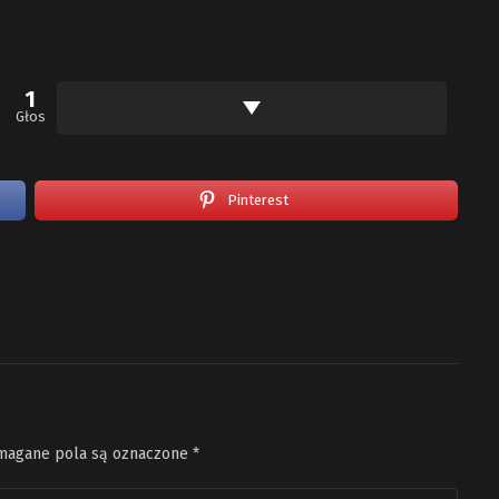
1
Głos
Pinterest
agane pola są oznaczone
*