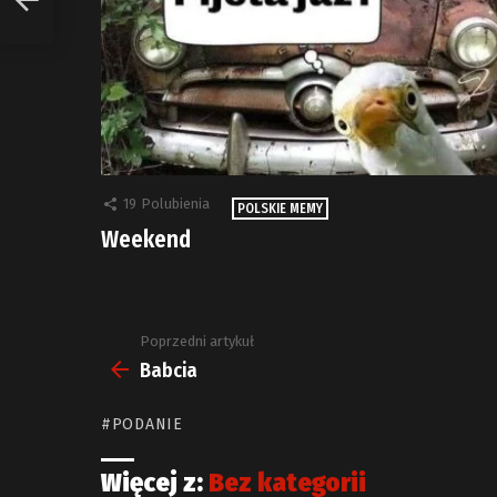
19
Polubienia
POLSKIE MEMY
Weekend
Poprzedni artykuł
Zobacz
więcej
Babcia
PODANIE
Więcej z:
Bez kategorii