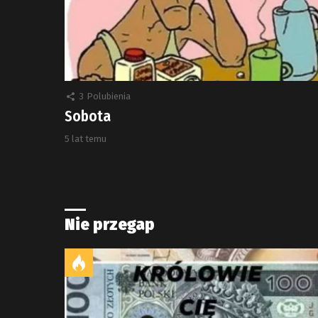
3
Polubienia
Sobota
5 lat temu
Nie przegap