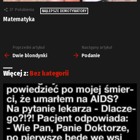
37
Polubienia
NAJLEPSZE DEMOTYWATORY
Matematyka
Poprzedni artykuł
Następny artykuł
Zobacz
więcej
Dwie blondynki
Podanie
Więcej z:
Bez kategorii