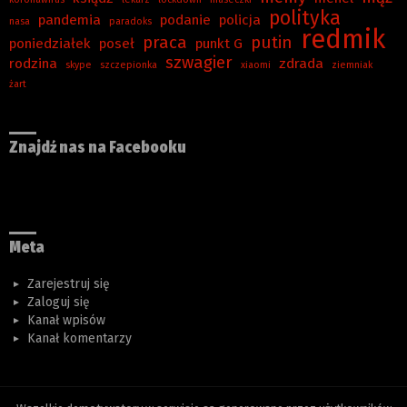
polityka
pandemia
podanie
policja
nasa
paradoks
redmik
praca
putin
poniedziałek
poseł
punkt G
szwagier
rodzina
zdrada
skype
szczepionka
xiaomi
ziemniak
żart
Znajdź nas na Facebooku
Meta
Zarejestruj się
Zaloguj się
Kanał wpisów
Kanał komentarzy