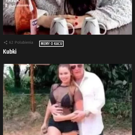
62
Polubienia
MEMY O KACU
Kubki