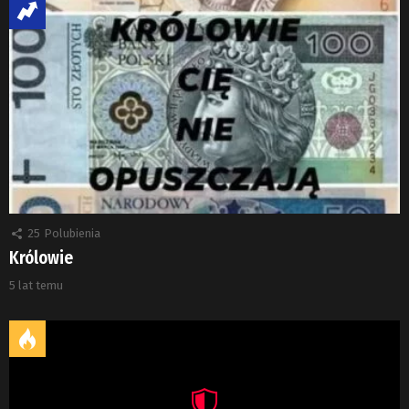
25
Polubienia
Królowie
5 lat temu