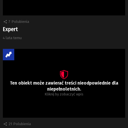
7
Polubienia
Expert
4 lata temu
Ten obiekt może zawierać treści nieodpowiednie dla
niepełnoletnich.
Kliknij by zobaczyć wpis
21
Polubienia