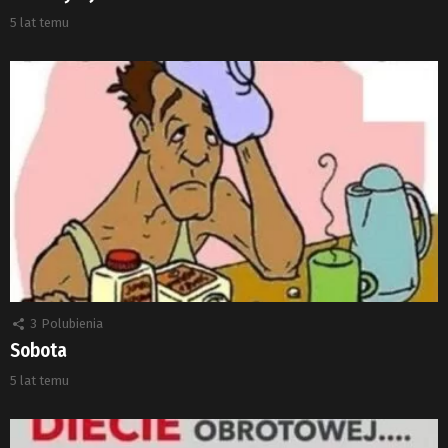
5 lat temu
3
Polubienia
Sobota
5 lat temu