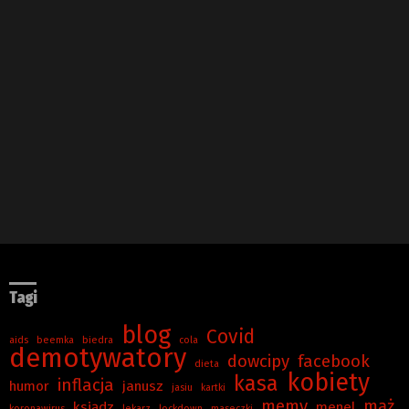
Tagi
blog
Covid
aids
beemka
biedra
cola
demotywatory
dowcipy
facebook
dieta
kobiety
kasa
inflacja
humor
janusz
jasiu
kartki
memy
mąż
ksiądz
menel
koronawirus
lekarz
lockdown
maseczki