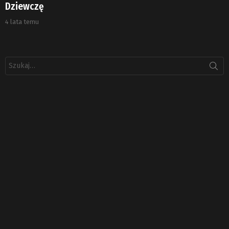
Dziewczę
4 lata temu
Szukaj: