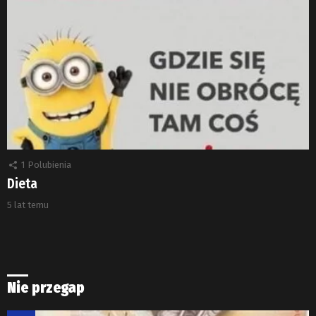
1
Polubienia
Dieta
5 lat temu
Nie przegap