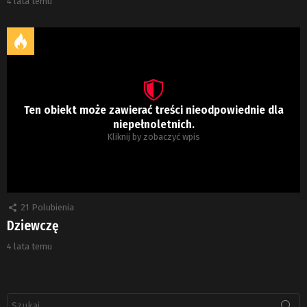
4 lata temu
Ten obiekt może zawierać treści nieodpowiednie dla
niepełnoletnich.
Kliknij by zobaczyć wpis
21
Polubienia
Dziewczę
4 lata temu
Szukaj: