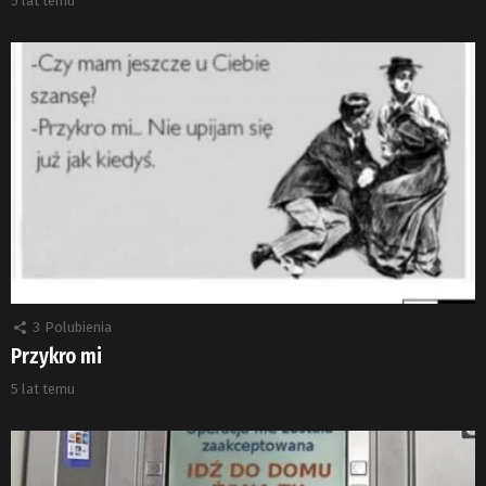
5 lat temu
3
Polubienia
Przykro mi
5 lat temu