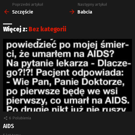
Poprzedni artykuł
Następny artykuł
Zobacz
więcej
Szczęście
Babcia
Więcej z:
Bez kategorii
6
Polubienia
AIDS