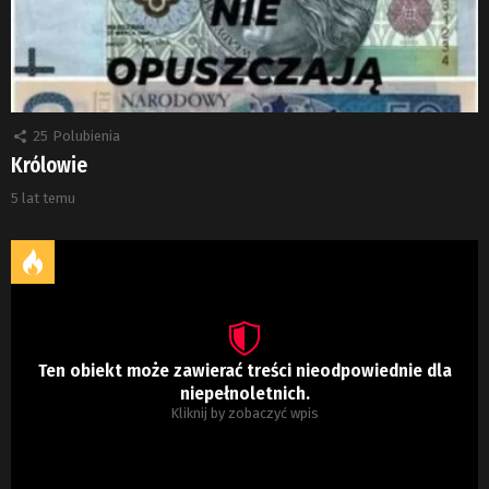
25
Polubienia
Królowie
5 lat temu
Ten obiekt może zawierać treści nieodpowiednie dla
niepełnoletnich.
Kliknij by zobaczyć wpis