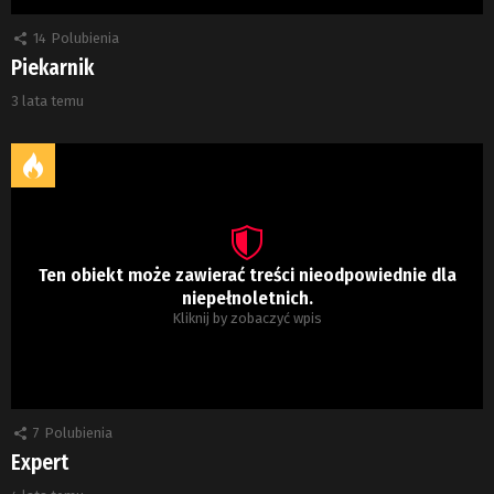
14
Polubienia
Piekarnik
3 lata temu
Ten obiekt może zawierać treści nieodpowiednie dla
niepełnoletnich.
Kliknij by zobaczyć wpis
7
Polubienia
Expert