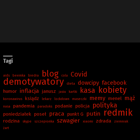
Tagi
blog
Covid
aids
beemka
biedra
cola
demotywatory
dowcipy
facebook
dieta
kobiety
kasa
inflacja
humor
janusz
jasiu
kartki
memy
mąż
ksiądz
menel
koronawirus
lekarz
lockdown
maseczki
polityka
pandemia
podanie
policja
nasa
paradoks
redmik
praca
putin
poniedziałek
poseł
punkt G
szwagier
rodzina
zdrada
skype
szczepionka
xiaomi
ziemniak
żart