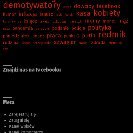
demotywatory
dowcipy
facebook
dieta
kobiety
kasa
inflacja
humor
janusz
jasiu
kartki
memy
mąż
ksiądz
menel
koronawirus
lekarz
lockdown
maseczki
polityka
pandemia
podanie
policja
nasa
paradoks
redmik
praca
putin
poniedziałek
poseł
punkt G
szwagier
rodzina
zdrada
skype
szczepionka
xiaomi
ziemniak
żart
Znajdź nas na Facebooku
Meta
Zarejestruj się
Zaloguj się
Kanał wpisów
Kanał komentarzy