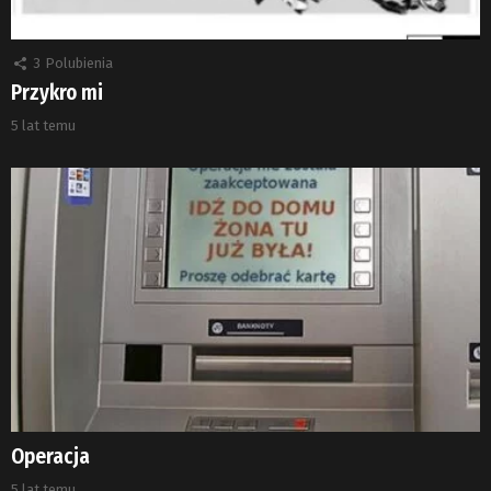
3
Polubienia
Przykro mi
5 lat temu
Operacja
5 lat temu