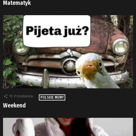
Matematyk
19
Polubienia
POLSKIE MEMY
Weekend