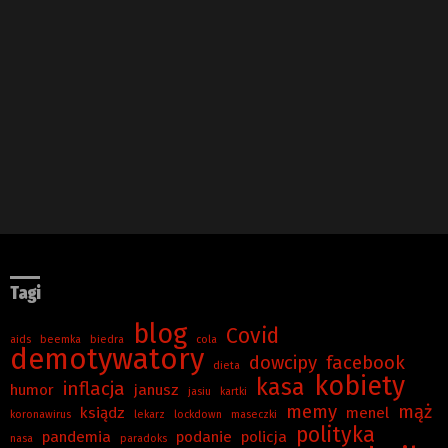
Tagi
blog
Covid
aids
beemka
biedra
cola
demotywatory
dowcipy
facebook
dieta
kobiety
kasa
inflacja
humor
janusz
jasiu
kartki
memy
mąż
ksiądz
menel
koronawirus
lekarz
lockdown
maseczki
polityka
pandemia
podanie
policja
nasa
paradoks