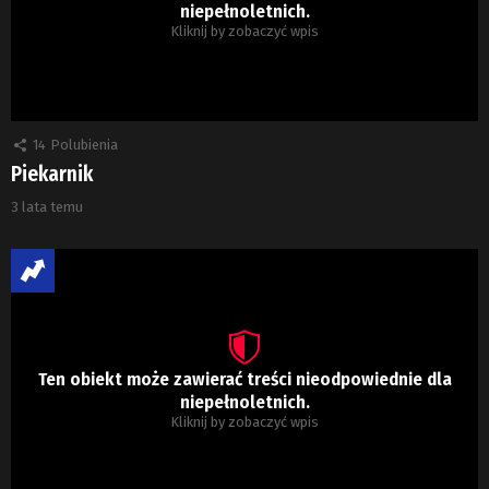
niepełnoletnich.
Kliknij by zobaczyć wpis
14
Polubienia
Piekarnik
3 lata temu
Ten obiekt może zawierać treści nieodpowiednie dla
niepełnoletnich.
Kliknij by zobaczyć wpis