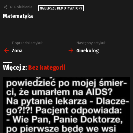
37
Polubienia
NAJLEPSZE DEMOTYWATORY
Matematyka
Poprzedni artykuł
Następny artykuł
Zobacz
więcej
Żona
Ginekolog
Więcej z:
Bez kategorii