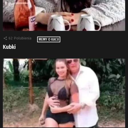
62
Polubienia
MEMY O KACU
Kubki