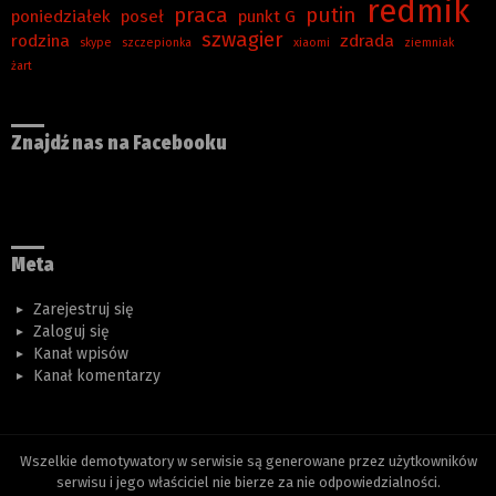
redmik
praca
putin
poniedziałek
poseł
punkt G
szwagier
rodzina
zdrada
skype
szczepionka
xiaomi
ziemniak
żart
Znajdź nas na Facebooku
Meta
Zarejestruj się
Zaloguj się
Kanał wpisów
Kanał komentarzy
Wszelkie demotywatory w serwisie są generowane przez użytkowników
serwisu i jego właściciel nie bierze za nie odpowiedzialności.