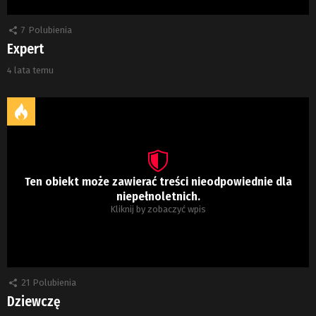
7
Polubienia
Expert
4 lata temu
Ten obiekt może zawierać treści nieodpowiednie dla
niepełnoletnich.
Kliknij by zobaczyć wpis
21
Polubienia
Dziewczę