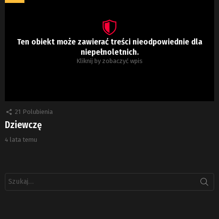
Ten obiekt może zawierać treści nieodpowiednie dla
niepełnoletnich.
Kliknij by zobaczyć wpis
21
Polubienia
Dziewczę
4 lata temu
Szukaj: