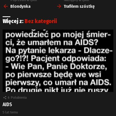
Zobacz
więcej
Blondynka
Trafiłem szóstkę
Więcej z:
Bez kategorii
6
Polubienia
AIDS
5 lat temu