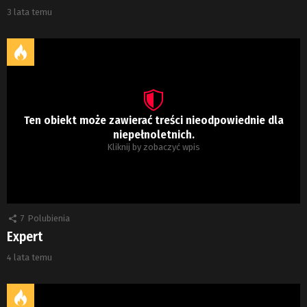
3 lata temu
Ten obiekt może zawierać treści nieodpowiednie dla
niepełnoletnich.
Kliknij by zobaczyć wpis
7
Polubienia
Expert
4 lata temu