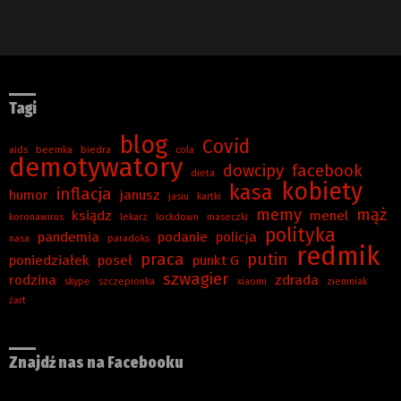
Tagi
blog
Covid
aids
beemka
biedra
cola
demotywatory
dowcipy
facebook
dieta
kobiety
kasa
inflacja
humor
janusz
jasiu
kartki
memy
mąż
ksiądz
menel
koronawirus
lekarz
lockdown
maseczki
polityka
pandemia
podanie
policja
nasa
paradoks
redmik
praca
putin
poniedziałek
poseł
punkt G
szwagier
rodzina
zdrada
skype
szczepionka
xiaomi
ziemniak
żart
Znajdź nas na Facebooku