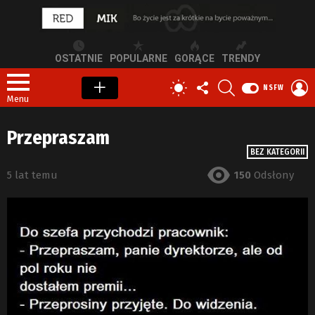
OSTATNIE
POPULARNE
GORĄCE
TRENDY
OBSERWUJ
SZUKAJ
Z
PRZEŁĄCZ
NSFW
NAS
S
SKÓRKĘ
Menu
Przepraszam
BEZ KATEGORII
5 lat temu
150
Odsłony