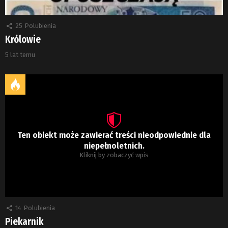
25
Polubienia
Królowie
5 lat temu
Ten obiekt może zawierać treści nieodpowiednie dla
niepełnoletnich.
Kliknij by zobaczyć wpis
14
Polubienia
Piekarnik