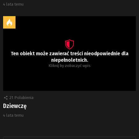
4 lata temu
Ten obiekt może zawierać treści nieodpowiednie dla
niepełnoletnich.
Kliknij by zobaczyć wpis
21
Polubienia
Dziewczę
4 lata temu
Szukaj: