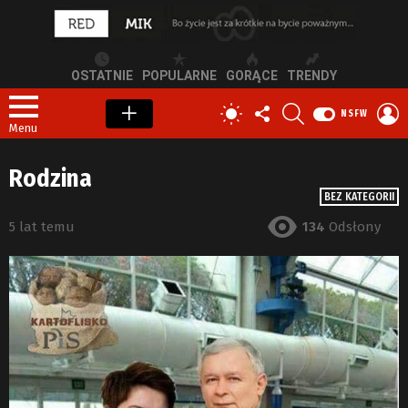
OSTATNIE
POPULARNE
GORĄCE
TRENDY
OBSERWUJ
SZUKAJ
Z
PRZEŁĄCZ
NSFW
NAS
S
SKÓRKĘ
Menu
Rodzina
BEZ KATEGORII
5 lat temu
134
Odsłony