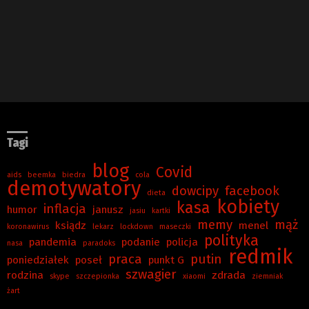
Tagi
blog
Covid
aids
beemka
biedra
cola
demotywatory
dowcipy
facebook
dieta
kobiety
kasa
inflacja
humor
janusz
jasiu
kartki
memy
mąż
ksiądz
menel
koronawirus
lekarz
lockdown
maseczki
polityka
pandemia
podanie
policja
nasa
paradoks
redmik
praca
putin
poniedziałek
poseł
punkt G
szwagier
rodzina
zdrada
skype
szczepionka
xiaomi
ziemniak
żart