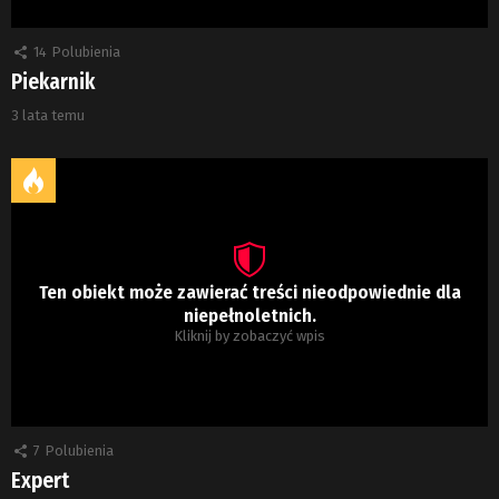
14
Polubienia
Piekarnik
3 lata temu
Ten obiekt może zawierać treści nieodpowiednie dla
niepełnoletnich.
Kliknij by zobaczyć wpis
7
Polubienia
Expert