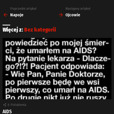
Poprzedni artykuł
Następny artykuł
Zobacz
więcej
Napoje
Ojcowie
Więcej z:
Bez kategorii
6
Polubienia
AIDS