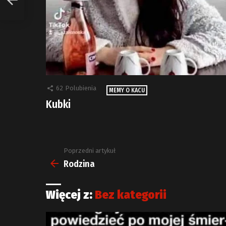
62
Polubienia
MEMY O KACU
Kubki
Poprzedni artykuł
Zobacz
więcej
Rodzina
Więcej z:
Bez kategorii