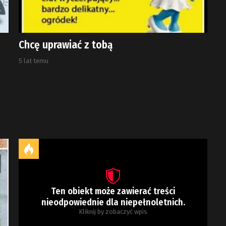
Chcę uprawiać z tobą
5 lat temu
Ten obiekt może zawierać treści
nieodpowiednie dla niepełnoletnich.
Kliknij by zobaczyć wpis