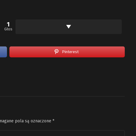
1
Głos
Pinterest
agane pola są oznaczone
*