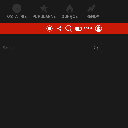
OSTATNIE
POPULARNE
GORĄCE
TRENDY
OBSERWUJ
SZUKAJ
ZALOGUJ
PRZEŁĄCZ
NSFW
NAS
SIĘ
SKÓRKĘ
Szukaj: