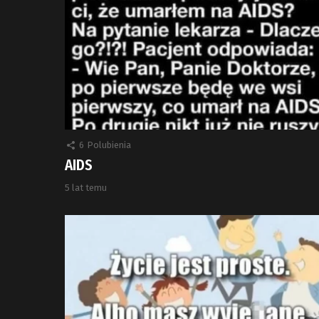
6
Polubienia
AIDS
5 lat temu