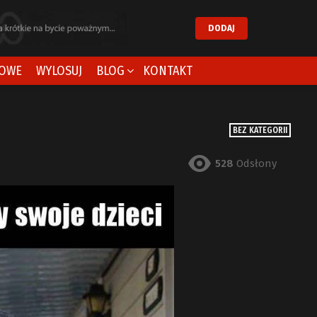
DODAJ
OWE
WYLOSUJ
BLOG
KONTAKT
BEZ KATEGORII
528
Odsłony