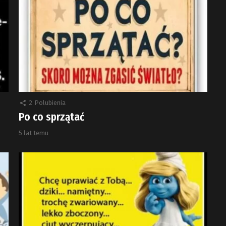
2
Polubienia
Po co sprzątać
5 lat temu