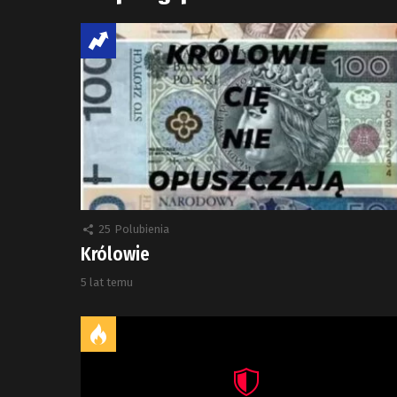
25
Polubienia
Królowie
5 lat temu