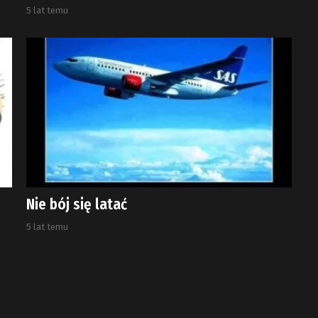
5 lat temu
Nie bój się latać
5 lat temu