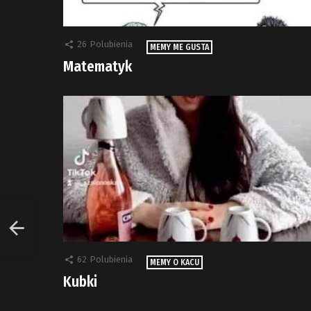
26
Polubienia
MEMY ME GUSTA
Matematyk
62
Polubienia
MEMY O KACU
Kubki