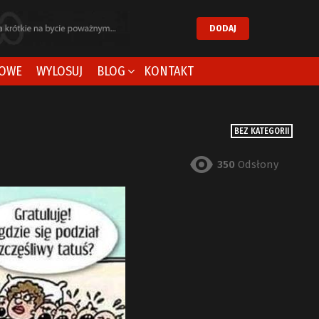
DODAJ
OWE
WYLOSUJ
BLOG
KONTAKT
BEZ KATEGORII
350
Odsłony