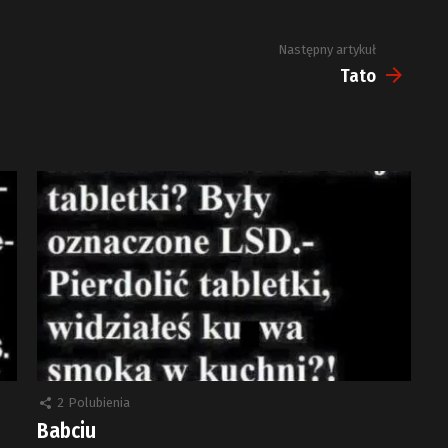
Następny artykuł
Tato
2
Polubienia
Babciu