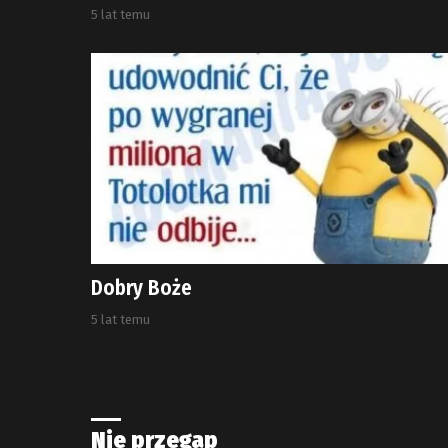
5 lat temu
Dobry Boże
5 lat temu
Nie przegap