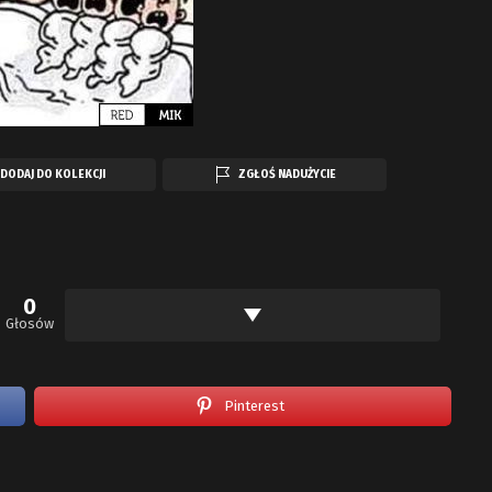
DODAJ DO KOLEKCJI
ZGŁOŚ NADUŻYCIE
0
Głosów
Pinterest