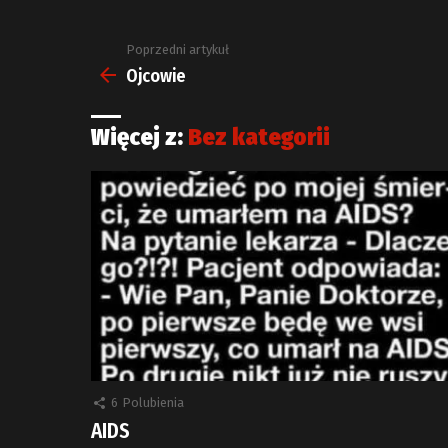
Poprzedni artykuł
Zobacz
więcej
Ojcowie
Więcej z:
Bez kategorii
6
Polubienia
AIDS