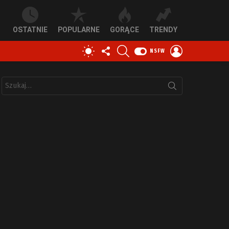
OSTATNIE
POPULARNE
GORĄCE
TRENDY
OBSERWUJ
SZUKAJ
ZALOGUJ
PRZEŁĄCZ
NSFW
NAS
SIĘ
SKÓRKĘ
Szukaj: