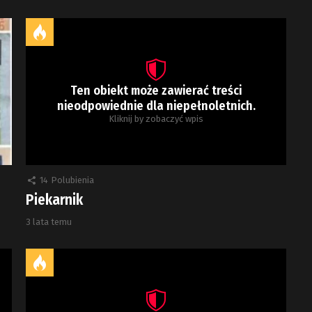
Ten obiekt może zawierać treści
nieodpowiednie dla niepełnoletnich.
Kliknij by zobaczyć wpis
14
Polubienia
Piekarnik
3 lata temu