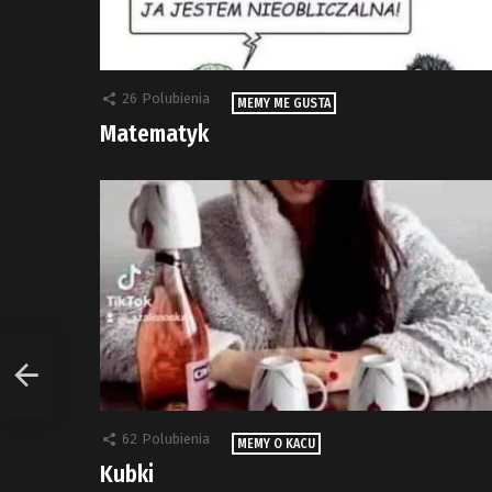
26
Polubienia
MEMY ME GUSTA
Matematyk
62
Polubienia
MEMY O KACU
Kubki