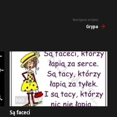
Następny artykuł
Grypa
Są faceci