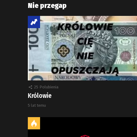
Nie przegap
25
Polubienia
Królowie
5 lat temu