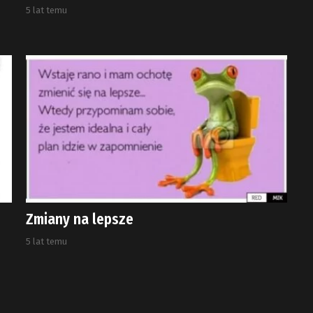
5 lat temu
Zmiany na lepsze
5 lat temu