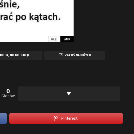
DODAJ DO KOLEKCJI
ZGŁOŚ NADUŻYCIE
0
Głosów
Pinterest