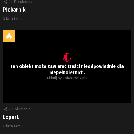
14
Polubienia
Piekarnik
3 lata temu
Ten obiekt może zawierać treści nieodpowiednie dla
niepełnoletnich.
Kliknij by zobaczyć wpis
7
Polubienia
Expert
4 lata temu