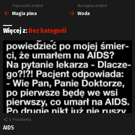
Poprzedni artykuł
Następny artykuł
Zobacz
więcej
Magia piwa
Woda
Więcej z:
Bez kategorii
6
Polubienia
AIDS