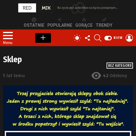
OSTATNIE
POPULARNE
GORĄCE
TRENDY
OBSERWUJ
SZUKAJ
Z
PRZEŁĄCZ
NSFW
NAS
S
SKÓRKĘ
Menu
Sklep
BEZ KATEGORII
5 lat temu
42
Odsłony