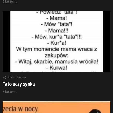
5 lat temu
2
Polubienia
Tato uczy synka
5 lat temu