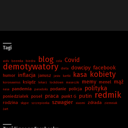
Tagi
blog
Covid
aids
beemka
biedra
cola
demotywatory
dowcipy
facebook
dieta
kobiety
kasa
inflacja
humor
janusz
jasiu
kartki
memy
mąż
ksiądz
menel
koronawirus
lekarz
lockdown
maseczki
polityka
pandemia
podanie
policja
nasa
paradoks
redmik
praca
putin
poniedziałek
poseł
punkt G
szwagier
rodzina
zdrada
skype
szczepionka
xiaomi
ziemniak
żart