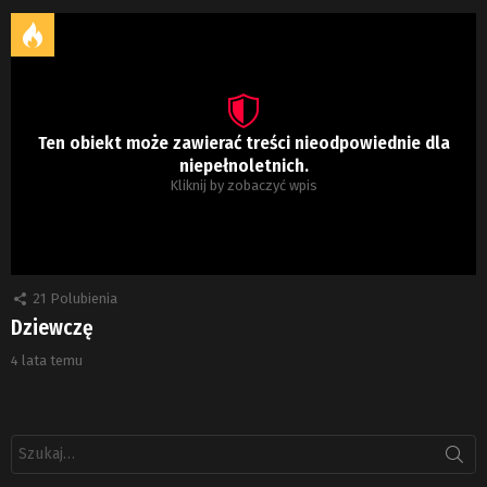
Ten obiekt może zawierać treści nieodpowiednie dla
niepełnoletnich.
Kliknij by zobaczyć wpis
21
Polubienia
Dziewczę
4 lata temu
Szukaj: