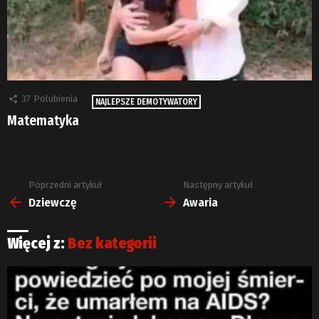
37
Polubienia
NAJLEPSZE DEMOTYWATORY
Matematyka
Poprzedni artykuł
Następny artykuł
Zobacz
więcej
Dziewczę
Awaria
Więcej z:
Bez kategorii