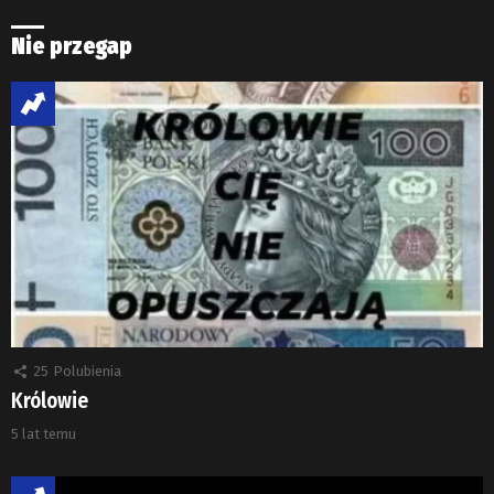
Nie przegap
25
Polubienia
Królowie
5 lat temu