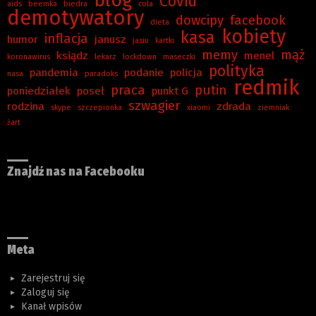
blog
Covid
aids
beemka
biedra
cola
demotywatory
dowcipy
facebook
dieta
kobiety
kasa
inflacja
humor
janusz
jasiu
kartki
memy
mąż
ksiądz
menel
koronawirus
lekarz
lockdown
maseczki
polityka
pandemia
podanie
policja
nasa
paradoks
redmik
praca
putin
poniedziałek
poseł
punkt G
szwagier
rodzina
zdrada
skype
szczepionka
xiaomi
ziemniak
żart
Znajdź nas na Facebooku
Meta
Zarejestruj się
Zaloguj się
Kanał wpisów