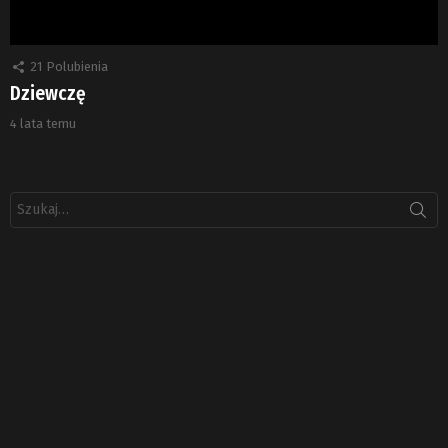
21
Polubienia
Dziewczę
4 lata temu
Szukaj: