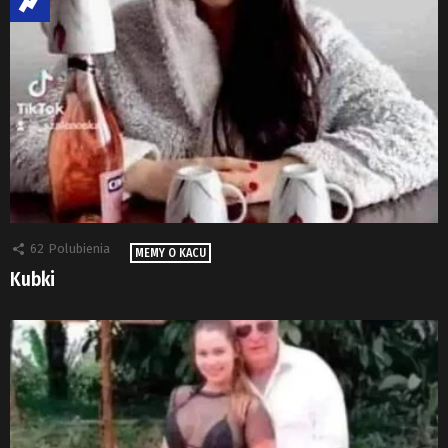
62
Polubienia
MEMY O KACU
Kubki