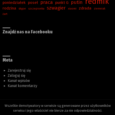
redmik
praca
putin
poniedziałek
poseł
punkt G
szwagier
rodzina
zdrada
skype
szczepionka
xiaomi
ziemniak
żart
Znajdź nas na Facebooku
Meta
Zarejestruj się
Zaloguj się
Kanał wpisów
Kanał komentarzy
Wszelkie demotywatory w serwisie są generowane przez użytkowników
serwisu i jego właściciel nie bierze za nie odpowiedzialności.