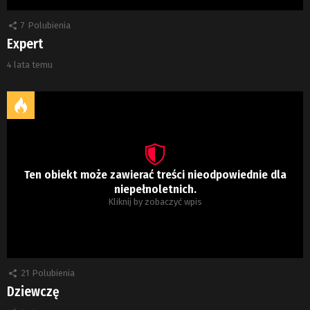
7
Polubienia
Expert
4 lata temu
Ten obiekt może zawierać treści nieodpowiednie dla
niepełnoletnich.
Kliknij by zobaczyć wpis
21
Polubienia
Dziewczę