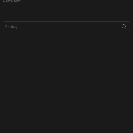
4 lata temu
Szukaj: