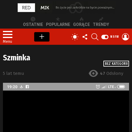
OSTATNIE
POPULARNE
GORĄCE
TRENDY
OBSERWUJ
SZUKAJ
Z
PRZEŁĄCZ
NSFW
NAS
S
SKÓRKĘ
Menu
Szminka
BEZ KATEGORII
5 lat temu
47
Odsłony