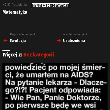
37
Polubienia
NAJLEPSZE DEMOTYWATORY
Matematyka
Poprzedni artykuł
Następny artykuł
Zobacz
więcej
Ewolucja
Uzależniona
Więcej z:
Bez kategorii