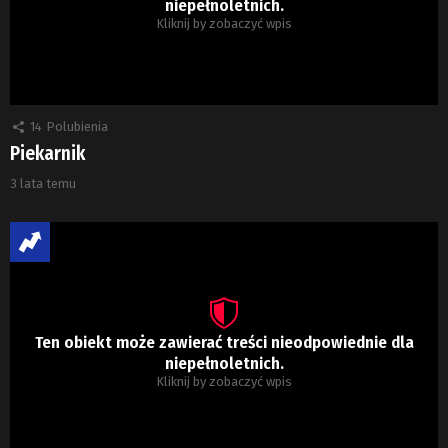
niepełnoletnich.
Kliknij by zobaczyć wpis
14
Polubienia
Piekarnik
3 lata temu
Ten obiekt może zawierać treści nieodpowiednie dla
niepełnoletnich.
Kliknij by zobaczyć wpis