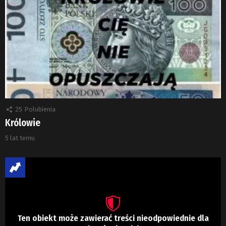
25
Polubienia
Królowie
5 lat temu
Ten obiekt może zawierać treści nieodpowiednie dla