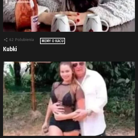
62
Polubienia
MEMY O KACU
Kubki