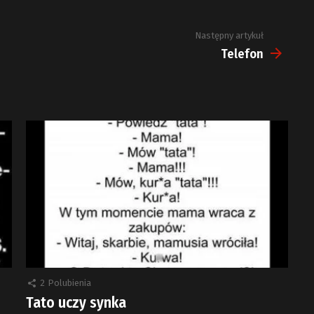
Następny artykuł
Telefon
2
Polubienia
Tato uczy synka