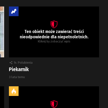
Ten obiekt może zawierać treści
nieodpowiednie dla niepełnoletnich.
Kliknij by zobaczyć wpis
14
Polubienia
Piekarnik
3 lata temu