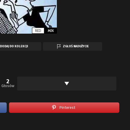
DODAJ DO KOLEKCJI
ZGŁOŚ NADUŻYCIE
2
Głosów
Pinterest