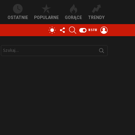
OSTATNIE
POPULARNE
GORĄCE
TRENDY
OBSERWUJ
SZUKAJ
ZALOGUJ
PRZEŁĄCZ
NSFW
NAS
SIĘ
SKÓRKĘ
Szukaj: