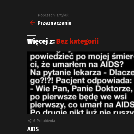
Poprzedni artykuł
Zobacz
więcej
Przeznaczenie
Więcej z:
Bez kategorii
6
Polubienia
AIDS