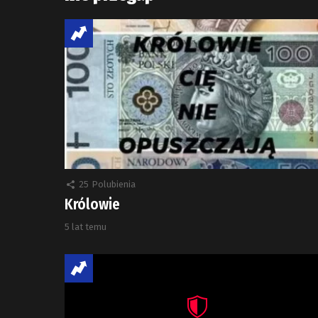
25
Polubienia
Królowie
5 lat temu