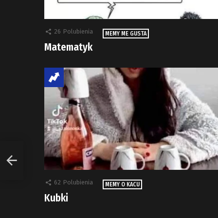
26
Polubienia
MEMY ME GUSTA
Matematyk
62
Polubienia
MEMY O KACU
Kubki