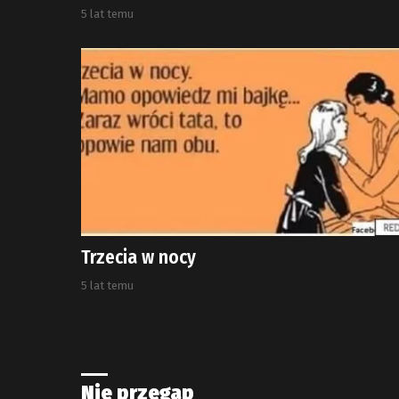
5 lat temu
Trzecia w nocy
5 lat temu
Nie przegap