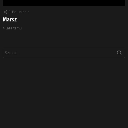
3
Polubienia
Marsz
4 lata temu
Szukaj: