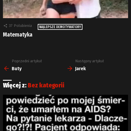
37
Polubienia
NAJLEPSZE DEMOTYWATORY
Matematyka
Poprzedni artykuł
Następny artykuł
Zobacz
więcej
Buty
Jarek
Więcej z:
Bez kategorii