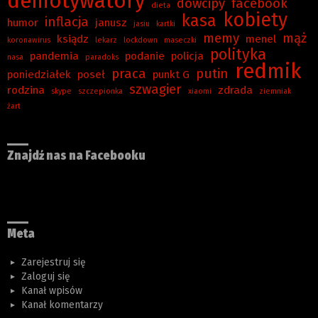
demotywatory
dowcipy
facebook
dieta
kobiety
kasa
inflacja
humor
janusz
jasiu
kartki
memy
mąż
ksiądz
menel
koronawirus
lekarz
lockdown
maseczki
polityka
pandemia
podanie
policja
nasa
paradoks
redmik
praca
putin
poniedziałek
poseł
punkt G
szwagier
rodzina
zdrada
skype
szczepionka
xiaomi
ziemniak
żart
Znajdź nas na Facebooku
Meta
Zarejestruj się
Zaloguj się
Kanał wpisów
Kanał komentarzy