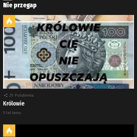
Nie przegap
25
Polubienia
Królowie
5 lat temu