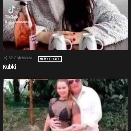
62
Polubienia
MEMY O KACU
Kubki