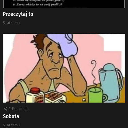
Przeczytaj to
5 lat temu
3
Polubienia
Sobota
5 lat temu