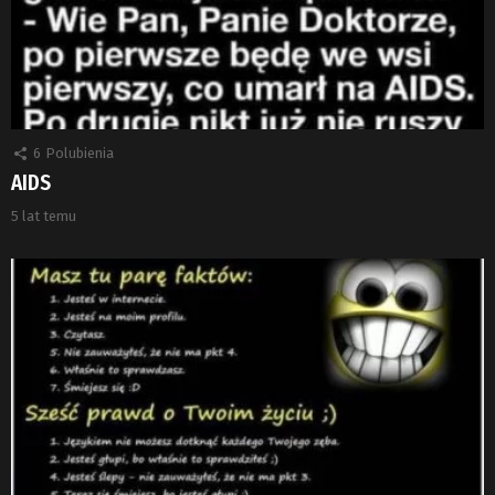
6
Polubienia
AIDS
5 lat temu