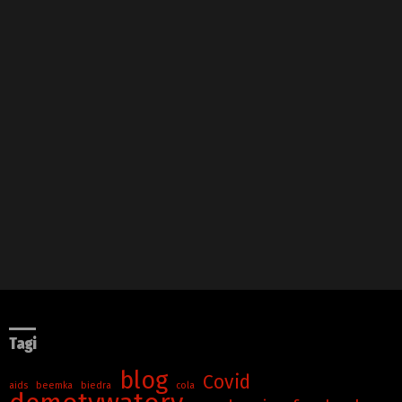
Tagi
blog
Covid
aids
beemka
biedra
cola