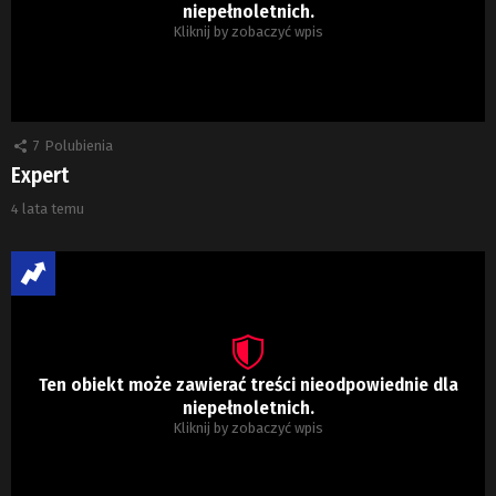
niepełnoletnich.
Kliknij by zobaczyć wpis
7
Polubienia
Expert
4 lata temu
Ten obiekt może zawierać treści nieodpowiednie dla
niepełnoletnich.
Kliknij by zobaczyć wpis