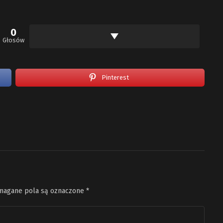
0
Głosów
Pinterest
agane pola są oznaczone
*