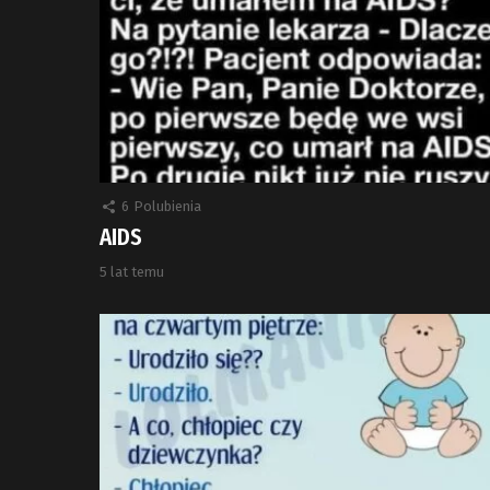
6
Polubienia
AIDS
5 lat temu