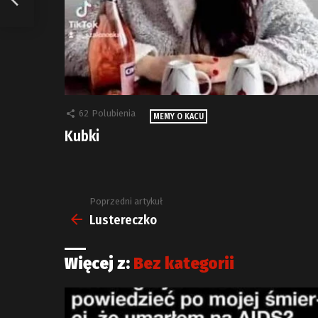
62
Polubienia
MEMY O KACU
Kubki
Poprzedni artykuł
Zobacz
więcej
Lustereczko
Więcej z:
Bez kategorii