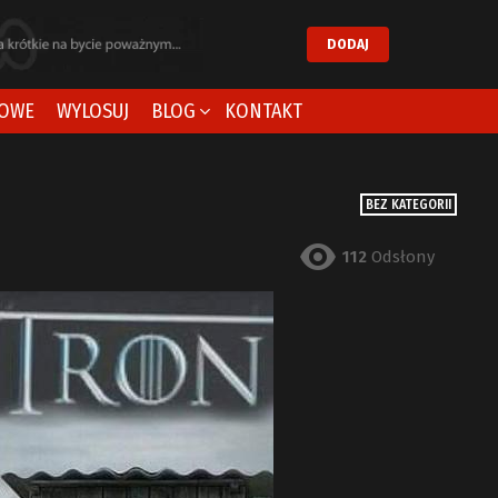
DODAJ
OWE
WYLOSUJ
BLOG
KONTAKT
BEZ KATEGORII
112
Odsłony