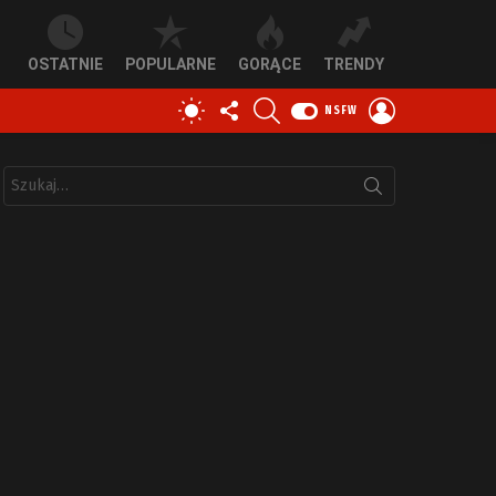
OSTATNIE
POPULARNE
GORĄCE
TRENDY
OBSERWUJ
SZUKAJ
ZALOGUJ
PRZEŁĄCZ
NSFW
NAS
SIĘ
SKÓRKĘ
Szukaj: