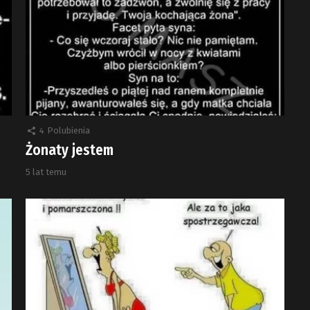
4
Polubienia
Żonaty jestem
5 lat temu