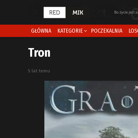
GŁÓWNA
KATEGORIE
POCZEKALNIA
LOS
Tron
5 lat temu