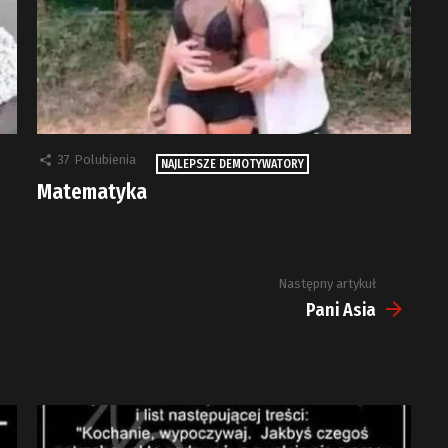
37
Polubienia
NAJLEPSZE DEMOTYWATORY
Matematyka
Następny artykuł
Pani Asia