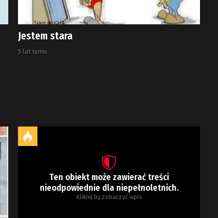
Jestem stara
5 lat temu
Ten obiekt może zawierać treści
nieodpowiednie dla niepełnoletnich.
Kliknij by zobaczyć wpis