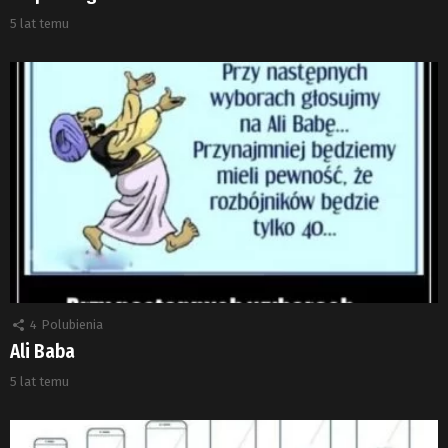
5 lat temu
4
Polubienia
Ali Baba
5 lat temu