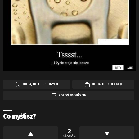
DODAJ DO ULUBIONYCH
DODAJ DO KOLEKCJI
ZGŁOŚ NADUŻYCIE
Co myślisz?
2
Głosów