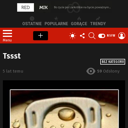
OSTATNIE
POPULARNE
GORĄCE
TRENDY
OBSERWUJ
SZUKAJ
Z
PRZEŁĄCZ
NSFW
NAS
S
SKÓRKĘ
Menu
Tssst
BEZ KATEGORII
5 lat temu
59
Odsłony