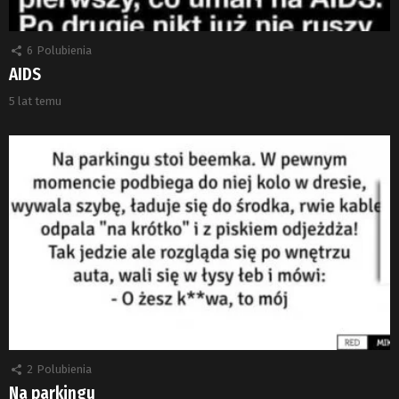
6
Polubienia
AIDS
5 lat temu
2
Polubienia
Na parkingu