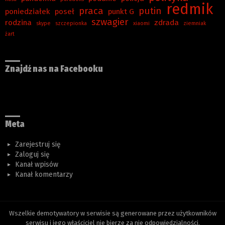
redmik
praca
putin
poniedziałek
poseł
punkt G
szwagier
rodzina
zdrada
skype
szczepionka
xiaomi
ziemniak
żart
Znajdź nas na Facebooku
Meta
Zarejestruj się
Zaloguj się
Kanał wpisów
Kanał komentarzy
Wszelkie demotywatory w serwisie są generowane przez użytkowników
serwisu i jego właściciel nie bierze za nie odpowiedzialności.