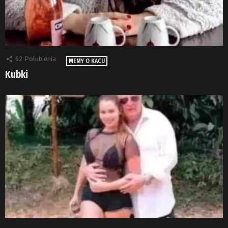
62
Polubienia
MEMY O KACU
Kubki