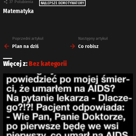
37
Polubienia
NAJLEPSZE DEMOTYWATORY
Matematyka
Poprzedni artykuł
Następny artykuł
Zobacz
więcej
Plan na dziś
Co robisz
Więcej z:
Bez kategorii