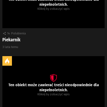
niepełnoletnich.
Kliknij by zobaczyć wpis
14
Polubienia
Piekarnik
3 lata temu
Ten obiekt może zawierać treści nieodpowiednie dla
niepełnoletnich.
Kliknij by zobaczyć wpis