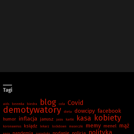
Tagi
blog
Covid
aids
beemka
biedra
cola
demotywatory
dowcipy
facebook
dieta
kobiety
kasa
inflacja
humor
janusz
jasiu
kartki
memy
mąż
ksiądz
menel
koronawirus
lekarz
lockdown
maseczki
polityka
pandemia
podanie
policja
nasa
paradoks