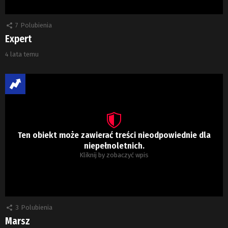
7
Polubienia
Expert
4 lata temu
Ten obiekt może zawierać treści nieodpowiednie dla
niepełnoletnich.
Kliknij by zobaczyć wpis
3
Polubienia
Marsz