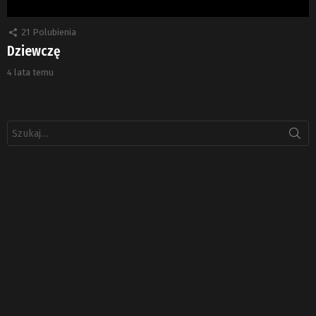
21
Polubienia
Dziewczę
4 lata temu
Szukaj: