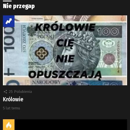
Nie przegap
25
Polubienia
Królowie
5 lat temu