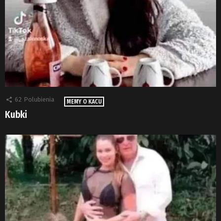
62
Polubienia
MEMY O KACU
Kubki