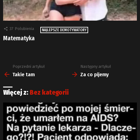
37
Polubienia
NAJLEPSZE DEMOTYWATORY
Matematyka
Poprzedni artykuł
Następny artykuł
Zobacz
więcej
Takie tam
Za co pijemy
Więcej z:
Bez kategorii