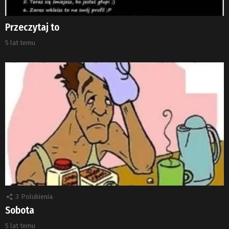
Przeczytaj to
5 lat temu
3
Polubienia
Sobota
5 lat temu