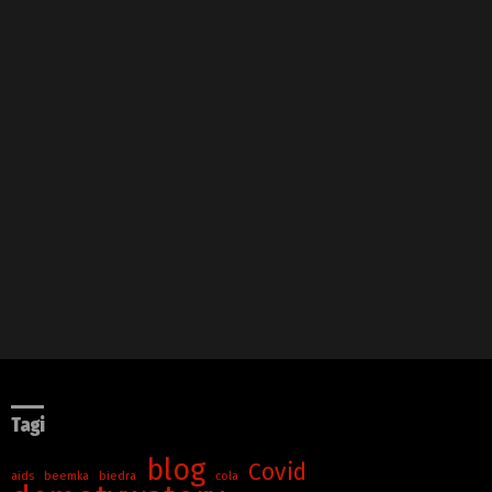
Tagi
blog
Covid
aids
beemka
biedra
cola