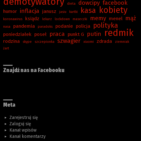
demotywatory
dowcipy
facebook
dieta
kobiety
kasa
inflacja
humor
janusz
jasiu
kartki
memy
mąż
ksiądz
menel
koronawirus
lekarz
lockdown
maseczki
polityka
pandemia
podanie
policja
nasa
paradoks
redmik
praca
putin
poniedziałek
poseł
punkt G
szwagier
rodzina
zdrada
skype
szczepionka
xiaomi
ziemniak
żart
Znajdź nas na Facebooku
Meta
Zarejestruj się
Zaloguj się
Kanał wpisów
Kanał komentarzy