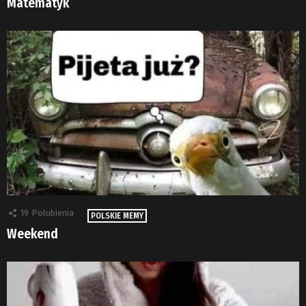
Matematyk
19
Polubienia
POLSKIE MEMY
Weekend