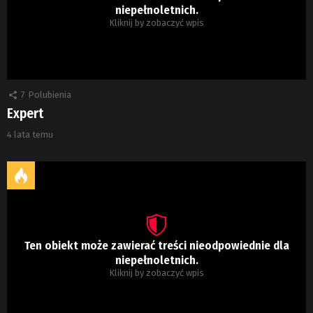
niepełnoletnich.
Kliknij by zobaczyć wpis
7
Polubienia
Expert
4 lata temu
Ten obiekt może zawierać treści nieodpowiednie dla
niepełnoletnich.
Kliknij by zobaczyć wpis