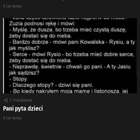
5 lat temu
2
Polubienia
Pani pyta dzieci
5 lat temu