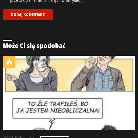
przetwarzanie moich danych w witrynie.
*
Może Ci się spodobać
26
Polubienia