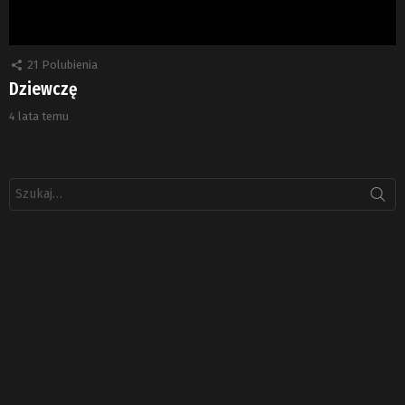
21
Polubienia
Dziewczę
4 lata temu
Szukaj: