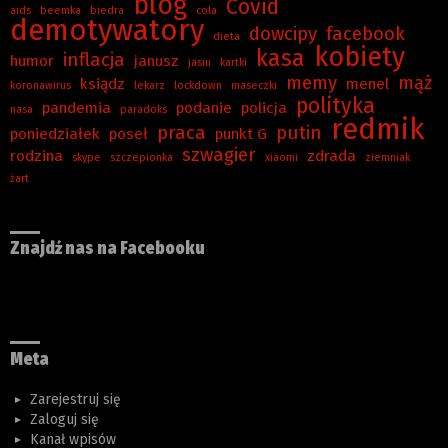
blog
Covid
aids
beemka
biedra
cola
demotywatory
dowcipy
facebook
dieta
kobiety
kasa
inflacja
humor
janusz
jasiu
kartki
memy
mąż
ksiądz
menel
koronawirus
lekarz
lockdown
maseczki
polityka
pandemia
podanie
policja
nasa
paradoks
redmik
praca
putin
poniedziałek
poseł
punkt G
szwagier
rodzina
zdrada
skype
szczepionka
xiaomi
ziemniak
żart
Znajdź nas na Facebooku
Meta
Zarejestruj się
Zaloguj się
Kanał wpisów