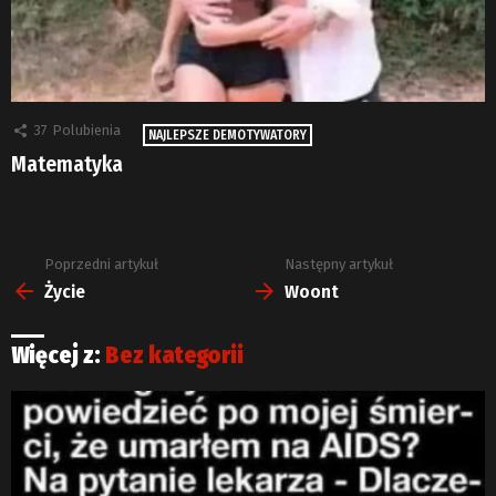
37
Polubienia
NAJLEPSZE DEMOTYWATORY
Matematyka
Poprzedni artykuł
Następny artykuł
Zobacz
więcej
Życie
Woont
Więcej z:
Bez kategorii