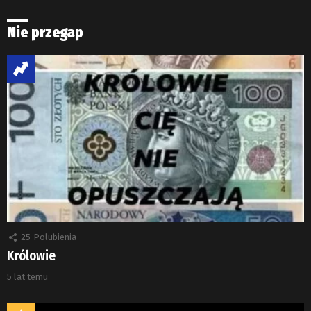
Nie przegap
25
Polubienia
Królowie
5 lat temu