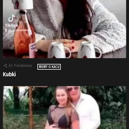
62
Polubienia
MEMY O KACU
Kubki