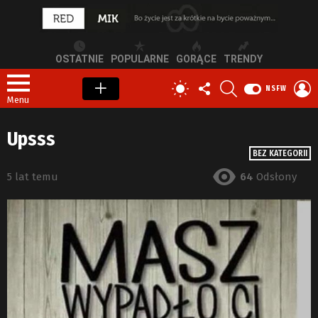
OSTATNIE
POPULARNE
GORĄCE
TRENDY
OBSERWUJ
SZUKAJ
Z
PRZEŁĄCZ
NSFW
NAS
S
SKÓRKĘ
Menu
Upsss
BEZ KATEGORII
5 lat temu
64
Odsłony