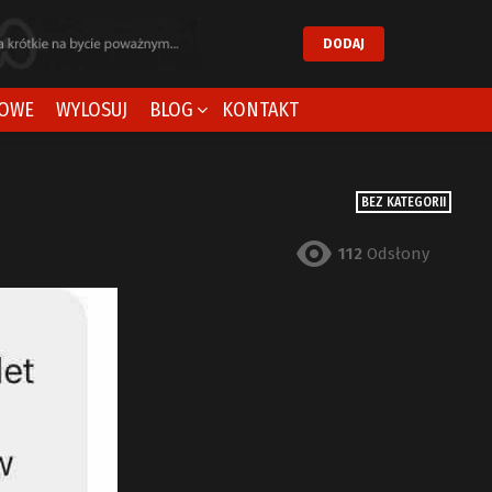
DODAJ
OWE
WYLOSUJ
BLOG
KONTAKT
BEZ KATEGORII
112
Odsłony