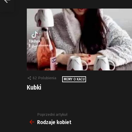
62
Polubienia
MEMY O KACU
Kubki
Poprzedni artykuł
Zobacz
więcej
Rodzaje kobiet