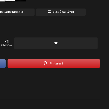
DODAJ DO KOLEKCJI
ZGŁOŚ NADUŻYCIE
-1
Głosów
Pinterest