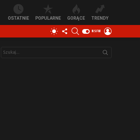
OSTATNIE
POPULARNE
GORĄCE
TRENDY
OBSERWUJ
SZUKAJ
ZALOGUJ
PRZEŁĄCZ
NSFW
NAS
SIĘ
SKÓRKĘ
Szukaj: