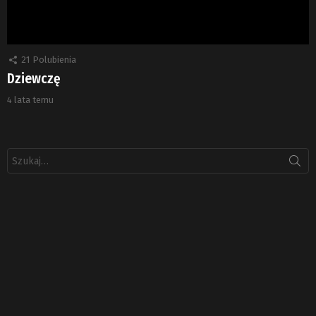
21
Polubienia
Dziewczę
4 lata temu
Szukaj: