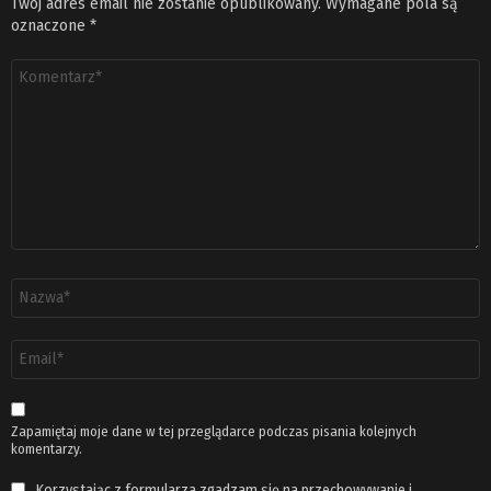
Twój adres email nie zostanie opublikowany.
Wymagane pola są
oznaczone
*
Komentarz
*
Nazwa
*
Adres
email
*
Zapamiętaj moje dane w tej przeglądarce podczas pisania kolejnych
komentarzy.
Korzystając z formularza zgadzam się na przechowywanie i