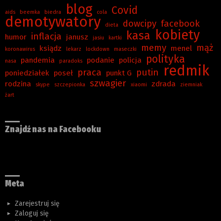
blog
Covid
aids
beemka
biedra
cola
demotywatory
dowcipy
facebook
dieta
kobiety
kasa
inflacja
humor
janusz
jasiu
kartki
memy
mąż
ksiądz
menel
koronawirus
lekarz
lockdown
maseczki
polityka
pandemia
podanie
policja
nasa
paradoks
redmik
praca
putin
poniedziałek
poseł
punkt G
szwagier
rodzina
zdrada
skype
szczepionka
xiaomi
ziemniak
żart
Znajdź nas na Facebooku
Meta
Zarejestruj się
Zaloguj się