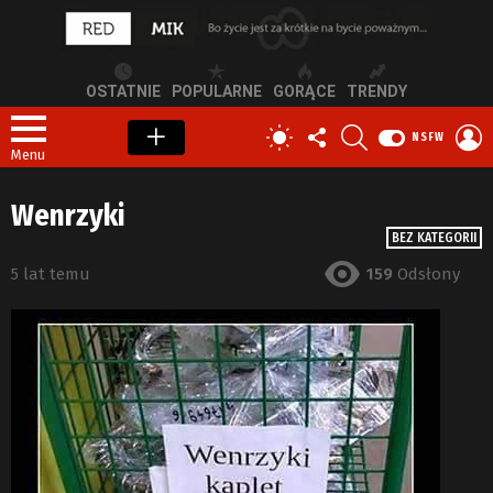
OSTATNIE
POPULARNE
GORĄCE
TRENDY
OBSERWUJ
SZUKAJ
Z
PRZEŁĄCZ
NSFW
NAS
S
SKÓRKĘ
Menu
Wenrzyki
BEZ KATEGORII
5 lat temu
159
Odsłony