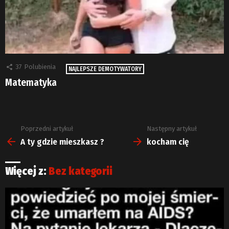
37
Polubienia
NAJLEPSZE DEMOTYWATORY
Matematyka
Poprzedni artykuł
Następny artykuł
Zobacz
więcej
A ty gdzie mieszkasz ?
kocham cię
Więcej z:
Bez kategorii