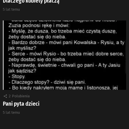
Dlaczego kobiety płaczą
5 lat temu
2
Polubienia
Pani pyta dzieci
5 lat temu