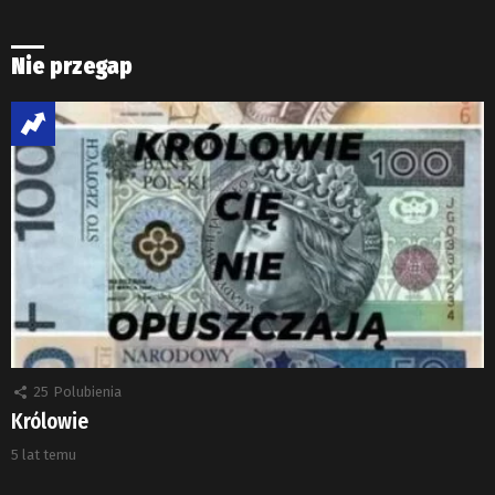
Nie przegap
25
Polubienia
Królowie
5 lat temu