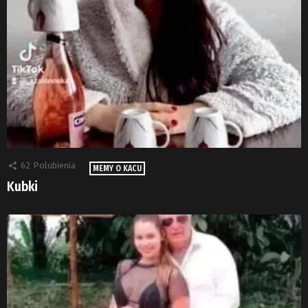
62
Polubienia
MEMY O KACU
Kubki