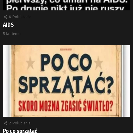
6
Polubienia
AIDS
5 lat temu
2
Polubienia
Po co sprzątać