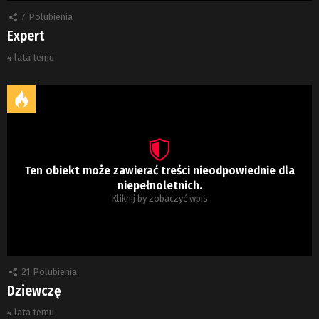
7
Polubienia
Expert
4 lata temu
Ten obiekt może zawierać treści nieodpowiednie dla
niepełnoletnich.
Kliknij by zobaczyć wpis
21
Polubienia
Dziewczę
4 lata temu