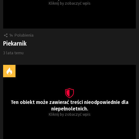
Kliknij by zobaczyć wpis
14
Polubienia
Piekarnik
3 lata temu
Ten obiekt może zawierać treści nieodpowiednie dla
niepełnoletnich.
Kliknij by zobaczyć wpis