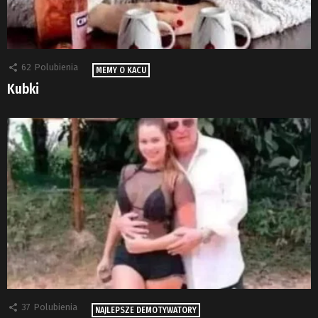
62
Polubienia
MEMY O KACU
Kubki
37
Polubienia
NAJLEPSZE DEMOTYWATORY