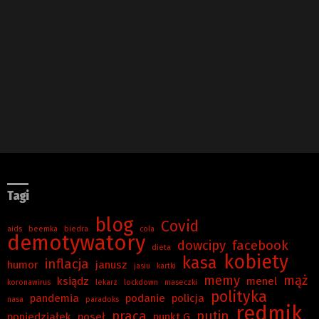
Tagi
blog
Covid
aids
beemka
biedra
cola
demotywatory
dowcipy
facebook
dieta
kobiety
kasa
inflacja
humor
janusz
jasiu
kartki
memy
mąż
ksiądz
menel
koronawirus
lekarz
lockdown
maseczki
polityka
pandemia
podanie
policja
nasa
paradoks
redmik
praca
putin
poniedziałek
poseł
punkt G