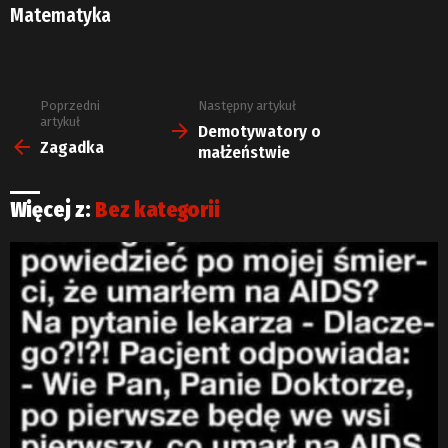
Matematyka
Poprzedni
Następny artykuł
Zobacz
artykuł
więcej
Demotywatory o
Zagadka
małżeństwie
Więcej z:
Bez kategorii