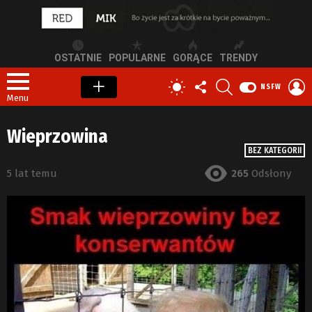
OSTATNIE
POPULARNE
GORĄCE
TRENDY
OBSERWUJ
SZUKAJ
Z
PRZEŁĄCZ
NSFW
NAS
S
SKÓRKĘ
Menu
Wieprzowina
BEZ KATEGORII
5 lat temu
265
Odsłony