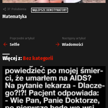
37
Polubienia
NAJLEPSZE DEMOTYWATORY
Matematyka
Poprzedni artykuł
Następny artykuł
Zobacz
więcej
Selfie
Wiadomości
Więcej z:
Bez kategorii