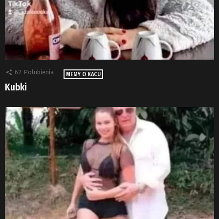
62
Polubienia
MEMY O KACU
Kubki