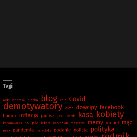
Tagi
blog
Covid
aids
beemka
biedra
cola
demotywatory
dowcipy
facebook
dieta
kobiety
kasa
inflacja
humor
janusz
jasiu
kartki
memy
mąż
ksiądz
menel
koronawirus
lekarz
lockdown
maseczki
polityka
pandemia
podanie
policja
nasa
paradoks
redmik