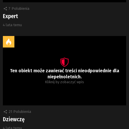
7
Polubienia
Expert
4 lata temu
Ten obiekt może zawierać treści nieodpowiednie dla
niepełnoletnich.
Kliknij by zobaczyć wpis
21
Polubienia
Dziewczę
4 lata temu