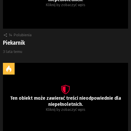
Kliknij by zobaczyć wpis
14
Polubienia
Piekarnik
3 lata temu
Ten obiekt może zawierać treści nieodpowiednie dla
niepełnoletnich.
Kliknij by zobaczyć wpis