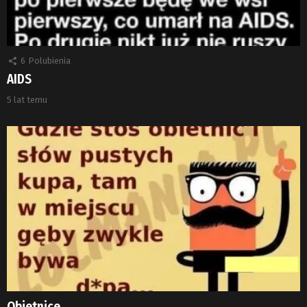
6
Polubienia
AIDS
5 lat temu
Obietnice