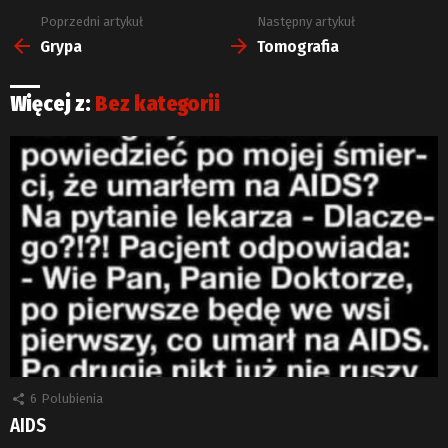
Poprzedni artykuł
Następny artykuł
Zobacz
więcej
Grypa
Tomografia
Więcej z:
Bez kategorii
6
Polubienia
AIDS