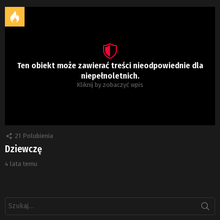
Ten obiekt może zawierać treści nieodpowiednie dla
niepełnoletnich.
Kliknij by zobaczyć wpis
21
Polubienia
Dziewczę
4 lata temu
Szukaj: