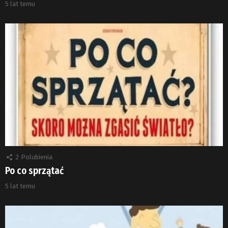
5 lat temu
2
Polubienia
Po co sprzątać
5 lat temu