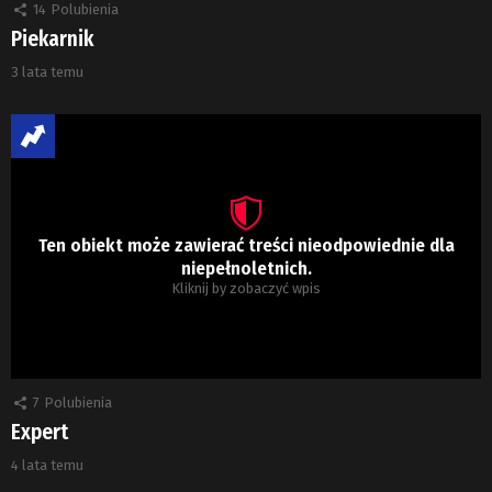
14
Polubienia
Piekarnik
3 lata temu
Ten obiekt może zawierać treści nieodpowiednie dla
niepełnoletnich.
Kliknij by zobaczyć wpis
7
Polubienia
Expert
4 lata temu