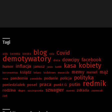
Tagi
blog
Covid
aids
beemka
biedra
cola
demotywatory
dowcipy
facebook
dieta
kobiety
kasa
inflacja
humor
janusz
jasiu
kartki
memy
mąż
ksiądz
menel
koronawirus
lekarz
lockdown
maseczki
polityka
pandemia
podanie
policja
nasa
paradoks
redmik
praca
putin
poniedziałek
poseł
punkt G
szwagier
rodzina
zdrada
skype
szczepionka
xiaomi
ziemniak
żart