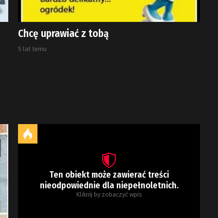
Chcę uprawiać z tobą
5 lat temu
Ten obiekt może zawierać treści
nieodpowiednie dla niepełnoletnich.
Kliknij by zobaczyć wpis