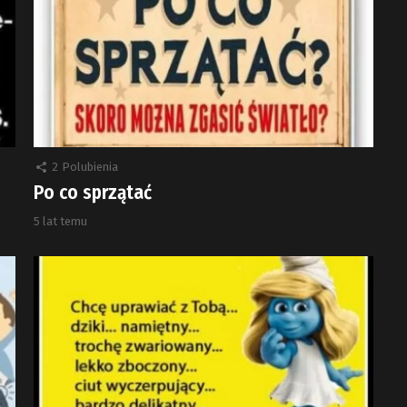
2
Polubienia
Po co sprzątać
5 lat temu