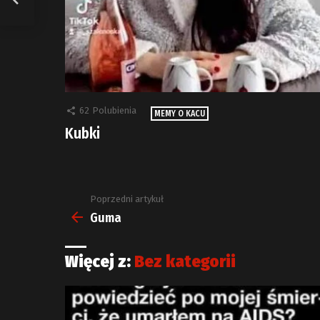
62
Polubienia
MEMY O KACU
Kubki
Poprzedni artykuł
Zobacz
więcej
Guma
Więcej z:
Bez kategorii