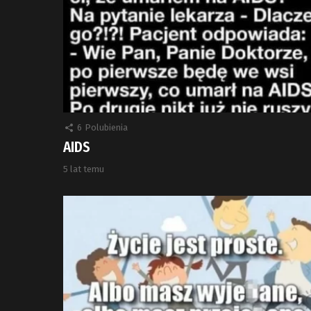
6
Polubienia
AIDS
5 lat temu