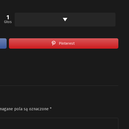
1
Głos
Pinterest
agane pola są oznaczone
*