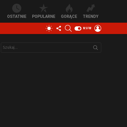
OSTATNIE
POPULARNE
GORĄCE
TRENDY
OBSERWUJ
SZUKAJ
ZALOGUJ
PRZEŁĄCZ
NSFW
NAS
SIĘ
SKÓRKĘ
Szukaj: