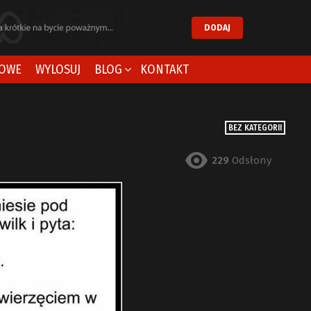
DODAJ
OWE
WYLOSUJ
BLOG
KONTAKT
BEZ KATEGORII
229
Odsłony