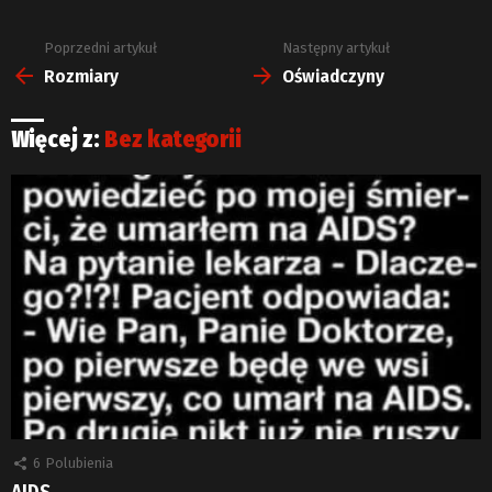
Poprzedni artykuł
Następny artykuł
Zobacz
więcej
Rozmiary
Oświadczyny
Więcej z:
Bez kategorii
6
Polubienia