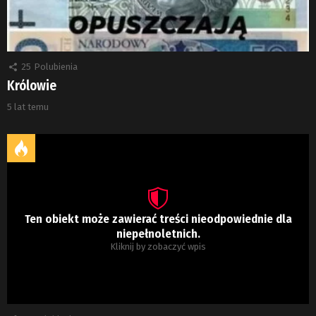
25
Polubienia
Królowie
5 lat temu
Ten obiekt może zawierać treści nieodpowiednie dla
niepełnoletnich.
Kliknij by zobaczyć wpis