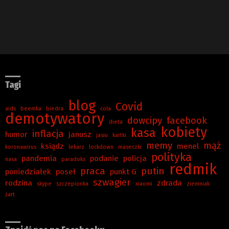
Tagi
blog
Covid
aids
beemka
biedra
cola
demotywatory
dowcipy
facebook
dieta
kobiety
kasa
inflacja
humor
janusz
jasiu
kartki
memy
mąż
ksiądz
menel
koronawirus
lekarz
lockdown
maseczki
polityka
pandemia
podanie
policja
nasa
paradoks
redmik
praca
putin
poniedziałek
poseł
punkt G
szwagier
rodzina
zdrada
skype
szczepionka
xiaomi
ziemniak
żart