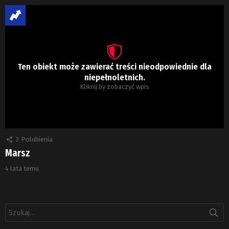
Ten obiekt może zawierać treści nieodpowiednie dla
niepełnoletnich.
Kliknij by zobaczyć wpis
3
Polubienia
Marsz
4 lata temu
Szukaj: