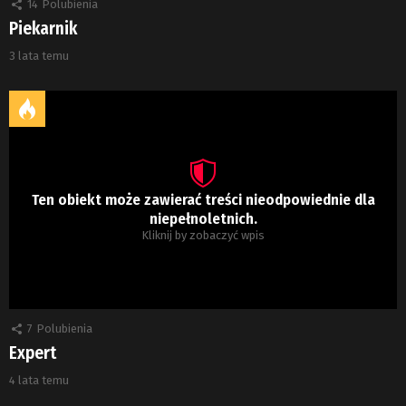
14
Polubienia
Piekarnik
3 lata temu
Ten obiekt może zawierać treści nieodpowiednie dla
niepełnoletnich.
Kliknij by zobaczyć wpis
7
Polubienia
Expert
4 lata temu