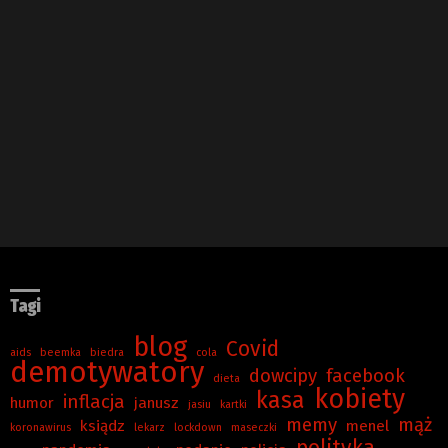
Tagi
blog
Covid
aids
beemka
biedra
cola
demotywatory
dowcipy
facebook
dieta
kobiety
kasa
inflacja
humor
janusz
jasiu
kartki
memy
mąż
ksiądz
menel
koronawirus
lekarz
lockdown
maseczki
polityka