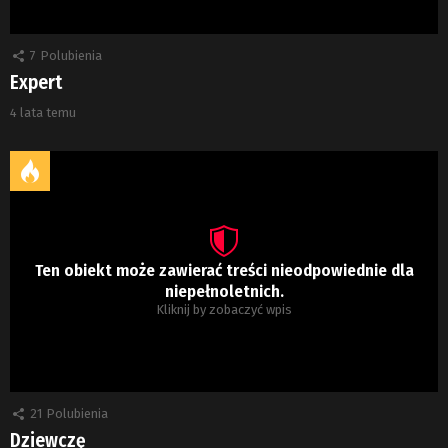
7
Polubienia
Expert
4 lata temu
Ten obiekt może zawierać treści nieodpowiednie dla
niepełnoletnich.
Kliknij by zobaczyć wpis
21
Polubienia
Dziewczę