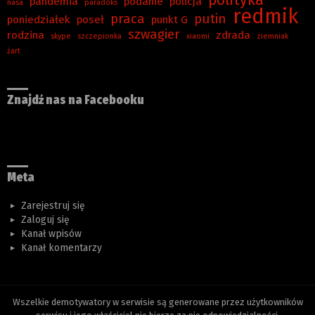
pandemia
podanie
policja
nasa
paradoks
redmik
praca
putin
poniedziałek
poseł
punkt G
szwagier
rodzina
zdrada
skype
szczepionka
xiaomi
ziemniak
żart
Znajdź nas na Facebooku
Meta
Zarejestruj się
Zaloguj się
Kanał wpisów
Kanał komentarzy
Wszelkie demotywatory w serwisie są generowane przez użytkowników