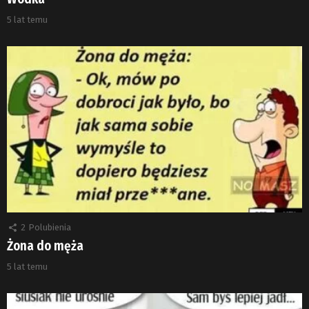
5 lat temu
2
Polubienia
Żona do męża
5 lat temu