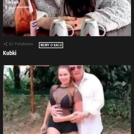
62
Polubienia
MEMY O KACU
Kubki