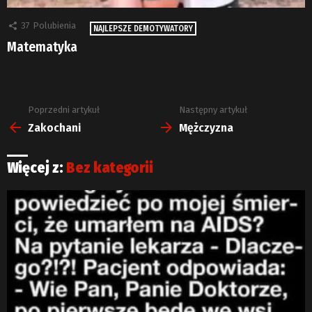
37
Polubienia
NAJLEPSZE DEMOTYWATORY
Matematyka
Poprzedni artykuł
Następny artykuł
Zobacz
więcej
Zakochani
Mężczyzna
Więcej z:
Bez kategorii