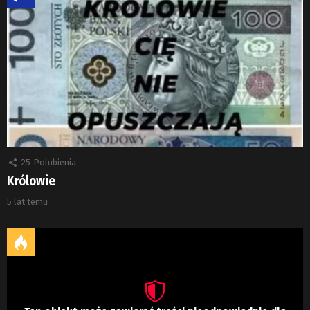
25
Polubienia
Królowie
5 lat temu