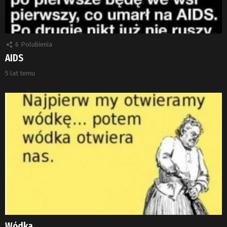
6
Polubienia
AIDS
5 lat temu
Wódka