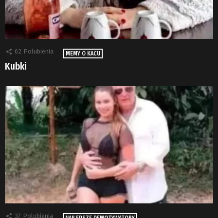
62
Polubienia
MEMY O KACU
Kubki
37
Polubienia