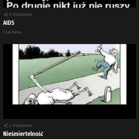
6
Polubienia
AIDS
5 lat temu
2
Polubienia
Nieśmiertelność