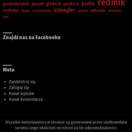
redmik
praca
putin
poniedziałek
poseł
punkt G
szwagier
rodzina
zdrada
skype
szczepionka
xiaomi
ziemniak
żart
Znajdź nas na Facebooku
Meta
Zarejestruj się
Zaloguj się
Kanał wpisów
Kanał komentarzy
Wszelkie demotywatory w serwisie są generowane przez użytkowników
serwisu i jego właściciel nie bierze za nie odpowiedzialności.