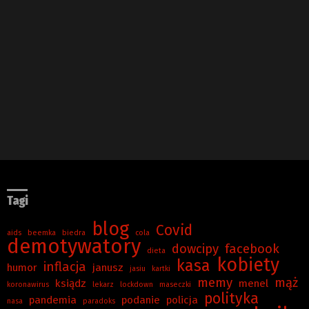
Tagi
blog
Covid
aids
beemka
biedra
cola
demotywatory
dowcipy
facebook
dieta
kobiety
kasa
inflacja
humor
janusz
jasiu
kartki
memy
mąż
ksiądz
menel
koronawirus
lekarz
lockdown
maseczki
polityka
pandemia
podanie
policja
nasa
paradoks