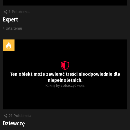
7
Polubienia
Expert
4 lata temu
Ten obiekt może zawierać treści nieodpowiednie dla
niepełnoletnich.
Kliknij by zobaczyć wpis
21
Polubienia
Dziewczę