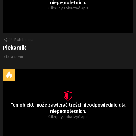
niepełnoletnich.
Kliknij by zobaczyć wpis
14
Polubienia
Piekarnik
3 lata temu
Ten obiekt może zawierać treści nieodpowiednie dla
niepełnoletnich.
Kliknij by zobaczyć wpis