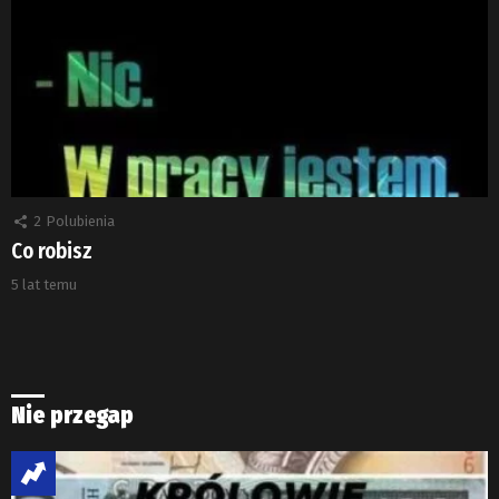
2
Polubienia
Co robisz
5 lat temu
Nie przegap