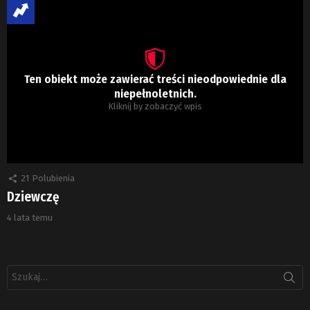
Ten obiekt może zawierać treści nieodpowiednie dla
niepełnoletnich.
Kliknij by zobaczyć wpis
21
Polubienia
Dziewczę
4 lata temu
Szukaj: