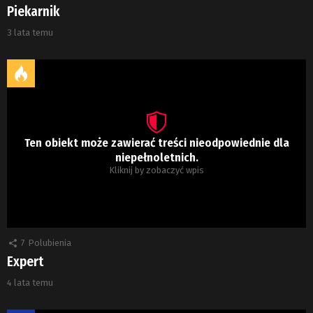
Piekarnik
3 lata temu
Ten obiekt może zawierać treści nieodpowiednie dla
niepełnoletnich.
Kliknij by zobaczyć wpis
7
Polubienia
Expert
4 lata temu