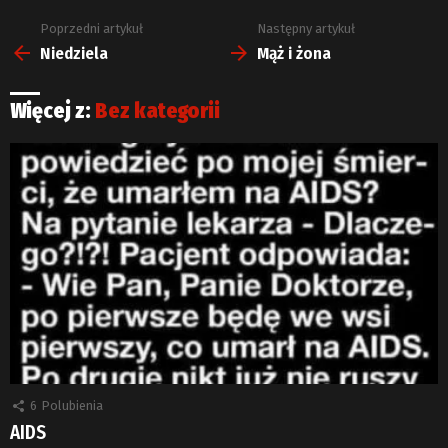
Poprzedni artykuł
Następny artykuł
Zobacz
więcej
Niedziela
Mąż i żona
Więcej z:
Bez kategorii
6
Polubienia
AIDS