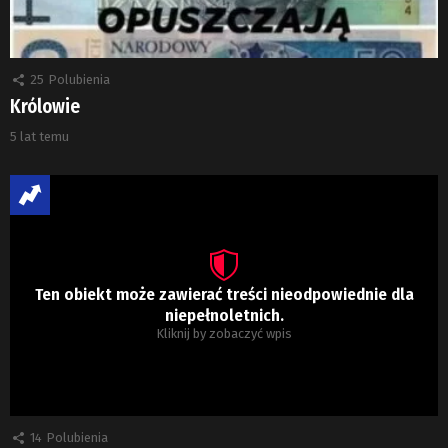
25
Polubienia
Królowie
5 lat temu
Ten obiekt może zawierać treści nieodpowiednie dla
niepełnoletnich.
Kliknij by zobaczyć wpis
14
Polubienia