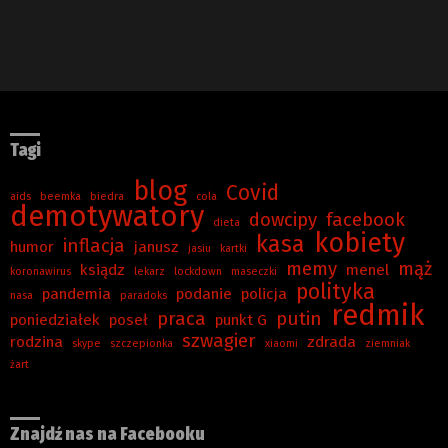
Tagi
blog
Covid
aids
beemka
biedra
cola
demotywatory
dowcipy
facebook
dieta
kobiety
kasa
inflacja
humor
janusz
jasiu
kartki
memy
mąż
ksiądz
menel
koronawirus
lekarz
lockdown
maseczki
polityka
pandemia
podanie
policja
nasa
paradoks
redmik
praca
putin
poniedziałek
poseł
punkt G
szwagier
rodzina
zdrada
skype
szczepionka
xiaomi
ziemniak
żart
Znajdź nas na Facebooku