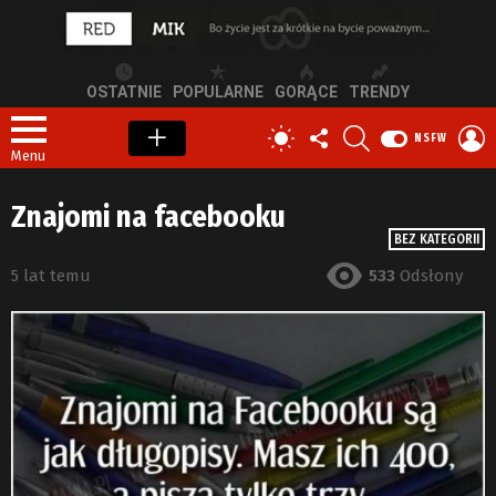
OSTATNIE
POPULARNE
GORĄCE
TRENDY
OBSERWUJ
SZUKAJ
Z
PRZEŁĄCZ
NSFW
NAS
S
SKÓRKĘ
Menu
Znajomi na facebooku
BEZ KATEGORII
5 lat temu
533
Odsłony