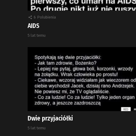
6
Polubienia
AIDS
5 lat temu
Dwie przyjaciółki
5 lat temu