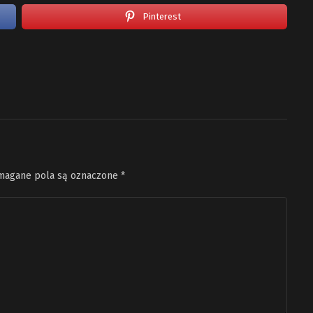
Pinterest
agane pola są oznaczone
*