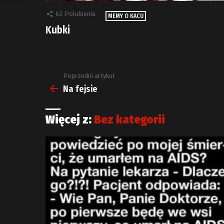
62
Polubienia
MEMY O KACU
Kubki
Poprzedni artykuł
Zobacz
więcej
Na fejsie
Więcej z:
Bez kategorii