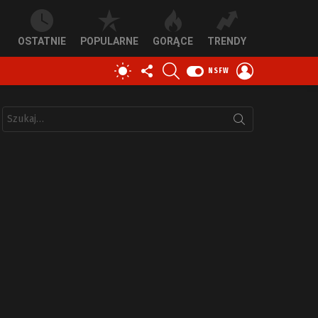
OSTATNIE
POPULARNE
GORĄCE
TRENDY
OBSERWUJ
SZUKAJ
ZALOGUJ
PRZEŁĄCZ
NSFW
NAS
SIĘ
SKÓRKĘ
Szukaj: