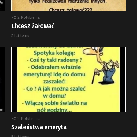
2
Polubienia
Chcesz żałować
5 lat temu
2
Polubienia
Szaleństwa emeryta
5 lat temu