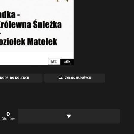
DODAJ DO KOLEKCJI
ZGŁOŚ NADUŻYCIE
0
Głosów