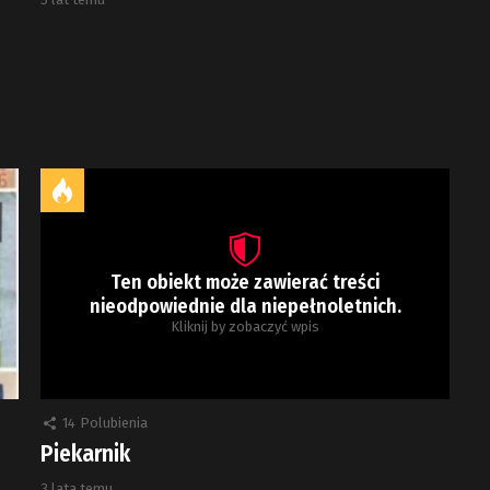
Ten obiekt może zawierać treści
nieodpowiednie dla niepełnoletnich.
Kliknij by zobaczyć wpis
14
Polubienia
Piekarnik
3 lata temu