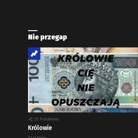
Nie przegap
25
Polubienia
Królowie
5 lat temu