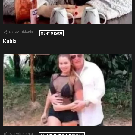
62
Polubienia
MEMY O KACU
Kubki
37
Polubienia