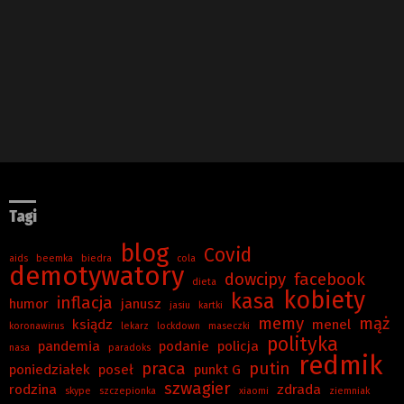
Tagi
blog
Covid
aids
beemka
biedra
cola
demotywatory
dowcipy
facebook
dieta
kobiety
kasa
inflacja
humor
janusz
jasiu
kartki
memy
mąż
ksiądz
menel
koronawirus
lekarz
lockdown
maseczki
polityka
pandemia
podanie
policja
nasa
paradoks
redmik
praca
putin
poniedziałek
poseł
punkt G
szwagier
rodzina
zdrada
skype
szczepionka
xiaomi
ziemniak