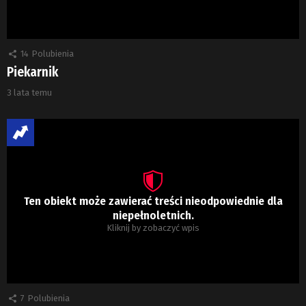
14
Polubienia
Piekarnik
3 lata temu
Ten obiekt może zawierać treści nieodpowiednie dla
niepełnoletnich.
Kliknij by zobaczyć wpis
7
Polubienia