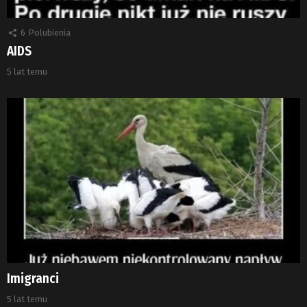
6
Polubienia
AIDS
5 lat temu
Imigranci
5 lat temu