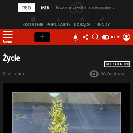
OSTATNIE
POPULARNE
GORĄCE
TRENDY
OBSERWUJ
SZUKAJ
Z
PRZEŁĄCZ
NSFW
NAS
S
SKÓRKĘ
Menu
Życie
BEZ KATEGORII
5 lat temu
28
Odsłony