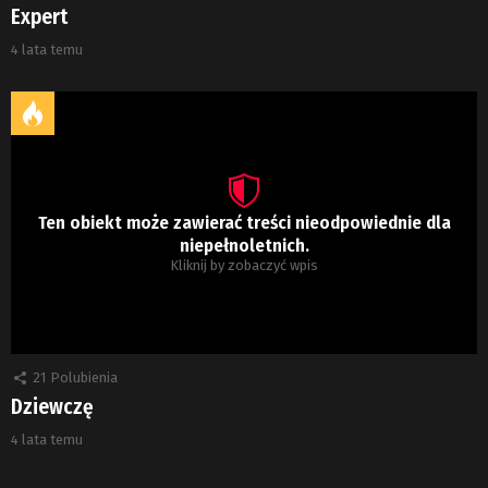
Expert
4 lata temu
Ten obiekt może zawierać treści nieodpowiednie dla
niepełnoletnich.
Kliknij by zobaczyć wpis
21
Polubienia
Dziewczę
4 lata temu