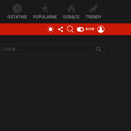
OSTATNIE
POPULARNE
GORĄCE
TRENDY
OBSERWUJ
SZUKAJ
ZALOGUJ
PRZEŁĄCZ
NSFW
NAS
SIĘ
SKÓRKĘ
Szukaj: