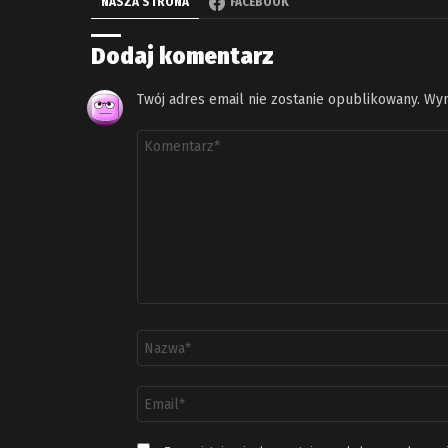
NASZA STRONA
FACEBOOK
Dodaj komentarz
Twój adres email nie zostanie opublikowany.
Wym
Komentarz
*
Nazwa
*
Adres
email
*