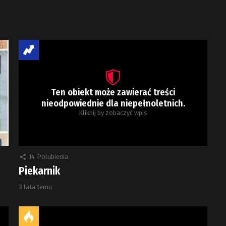
Ten obiekt może zawierać treści
nieodpowiednie dla niepełnoletnich.
Kliknij by zobaczyć wpis
14
Polubienia
Piekarnik
3 lata temu