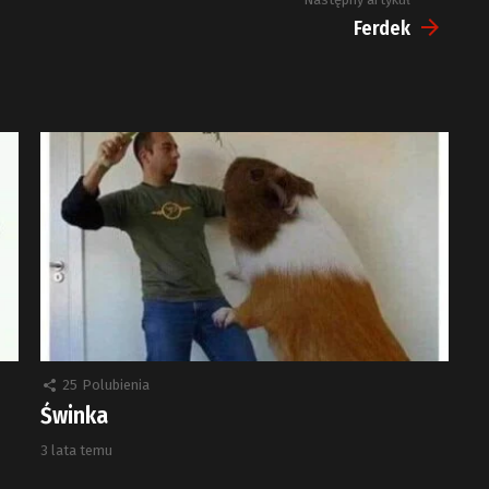
Ferdek
25
Polubienia
Świnka
3 lata temu