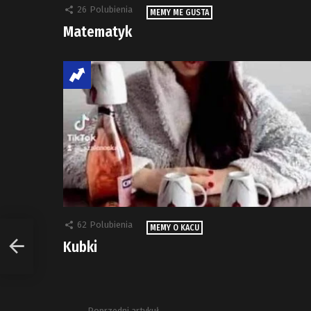
26
Polubienia
MEMY ME GUSTA
Matematyk
62
Polubienia
MEMY O KACU
Kubki
Poprzedni artykuł