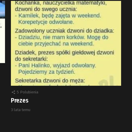
5
Polubienia
Prezes
3 lata temu