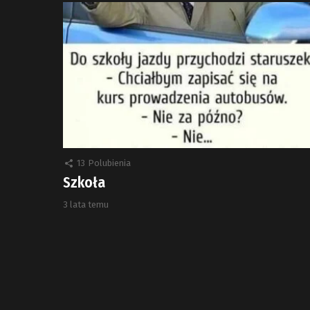
13
Polubienia
Szkoła
3 lata temu