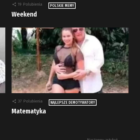
19
Polubienia
POLSKIE MEMY
Weekend
37
Polubienia
NAJLEPSZE DEMOTYWATORY
Matematyka
Następny artykuł