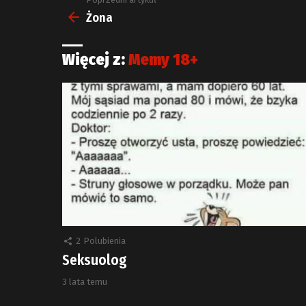
Zobacz
więcej
Żona
Więcej z:
Memy 18+
2
Polubienia
Seksuolog
3 lata temu