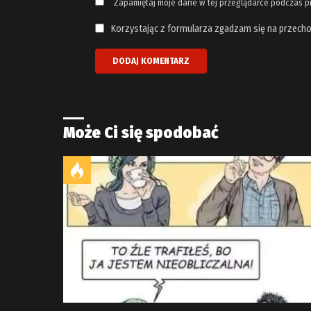
Zapamiętaj moje dane w tej przeglądarce podczas p
Korzystając z formularza zgadzam się na przecho
Może Ci się spodobać