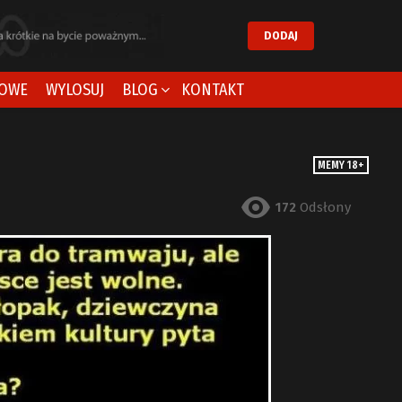
DODAJ
OWE
WYLOSUJ
BLOG
KONTAKT
MEMY 18+
172
Odsłony