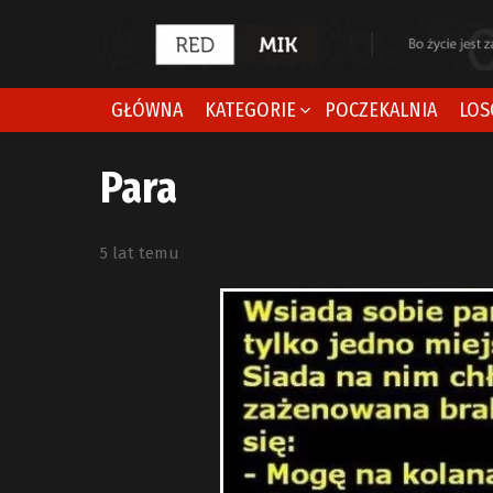
GŁÓWNA
KATEGORIE
POCZEKALNIA
LOS
Para
5 lat temu