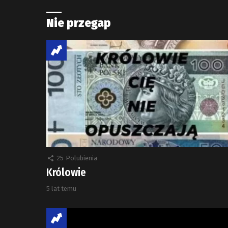
Nie przegap
25
Polubienia
Królowie
5 lat temu