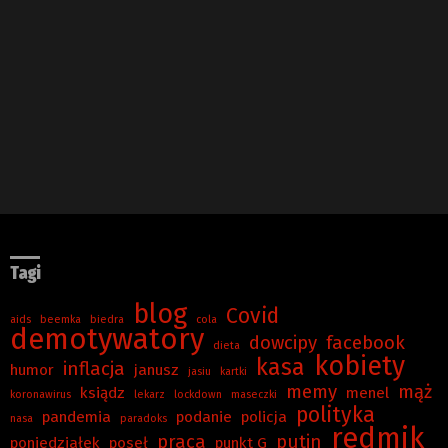
Tagi
blog
Covid
aids
beemka
biedra
cola
demotywatory
dowcipy
facebook
dieta
kobiety
kasa
inflacja
humor
janusz
jasiu
kartki
memy
mąż
ksiądz
menel
koronawirus
lekarz
lockdown
maseczki
polityka
pandemia
podanie
policja
nasa
paradoks
redmik
praca
putin
poniedziałek
poseł
punkt G