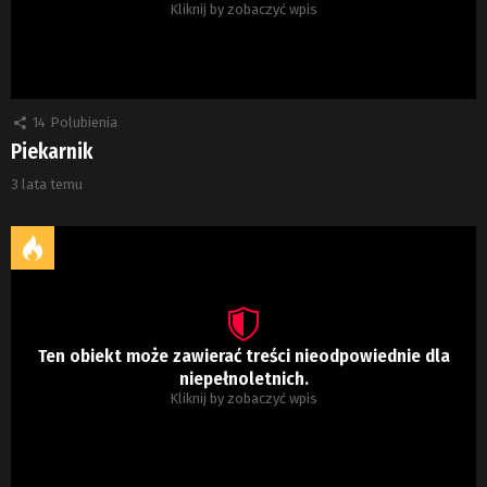
Kliknij by zobaczyć wpis
14
Polubienia
Piekarnik
3 lata temu
Ten obiekt może zawierać treści nieodpowiednie dla
niepełnoletnich.
Kliknij by zobaczyć wpis