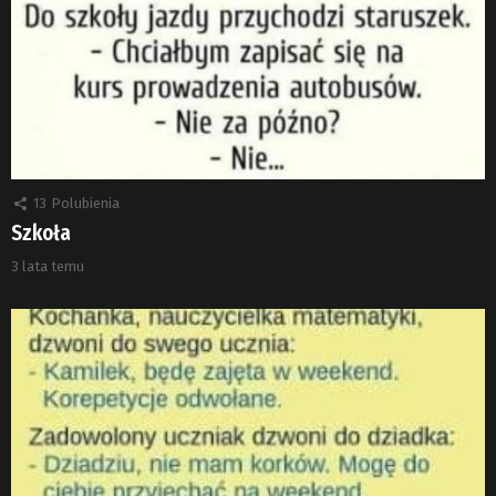
13
Polubienia
Szkoła
3 lata temu