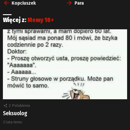
więcej
Kopciuszek
Para
Więcej z:
Memy 18+
2
Polubienia
Seksuolog
3 lata temu