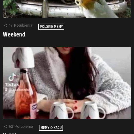
19
Polubienia
POLSKIE MEMY
Weekend
62
Polubienia
MEMY O KACU