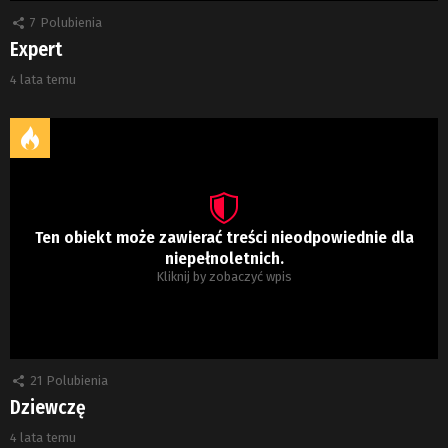
7
Polubienia
Expert
4 lata temu
Ten obiekt może zawierać treści nieodpowiednie dla
niepełnoletnich.
Kliknij by zobaczyć wpis
21
Polubienia
Dziewczę
4 lata temu