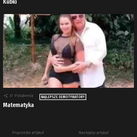
Kubki
37
Polubienia
NAJLEPSZE DEMOTYWATORY
Matematyka
Poprzedni artykuł
Następny artykuł
Zobacz