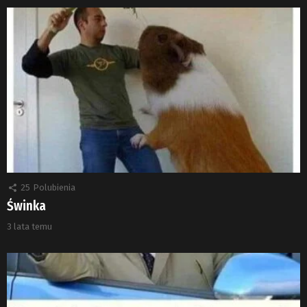
25
Polubienia
Świnka
3 lata temu