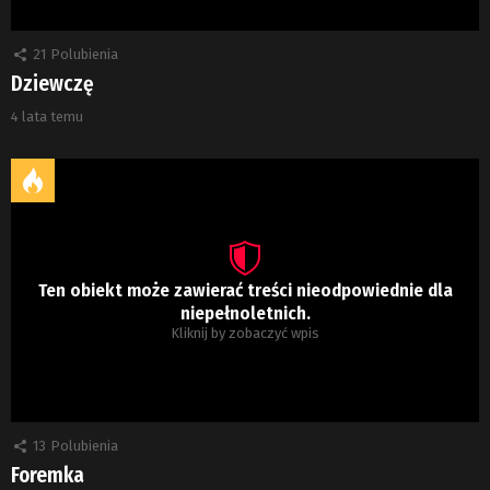
21
Polubienia
Dziewczę
4 lata temu
Ten obiekt może zawierać treści nieodpowiednie dla
niepełnoletnich.
Kliknij by zobaczyć wpis
13
Polubienia
Foremka