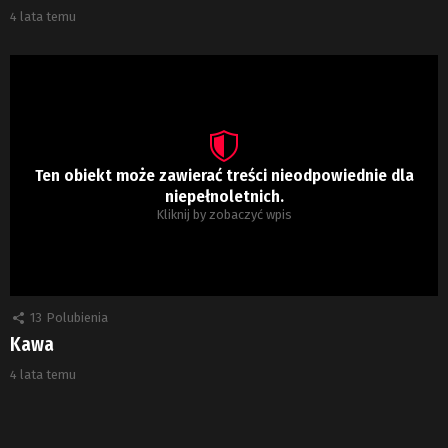
4 lata temu
Ten obiekt może zawierać treści nieodpowiednie dla
niepełnoletnich.
Kliknij by zobaczyć wpis
13
Polubienia
Kawa
4 lata temu