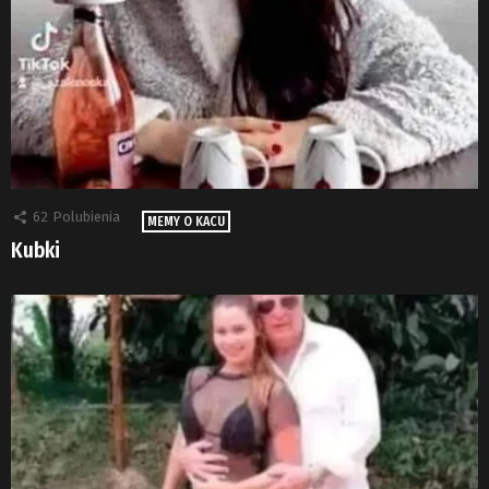
62
Polubienia
MEMY O KACU
Kubki