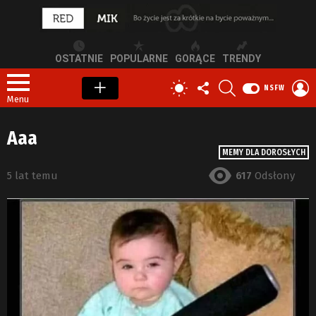
OSTATNIE
POPULARNE
GORĄCE
TRENDY
OBSERWUJ
SZUKAJ
Z
PRZEŁĄCZ
NSFW
NAS
S
SKÓRKĘ
Menu
Aaa
MEMY DLA DOROSŁYCH
5 lat temu
617
Odsłony