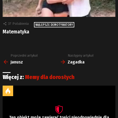
37
Polubienia
NAJLEPSZE DEMOTYWATORY
Matematyka
Poprzedni artykuł
Następny artykuł
Zobacz
więcej
Janusz
Zagadka
Więcej z:
Memy dla dorosłych
Ten obiekt może zawierać treści nieodpowiednie dla