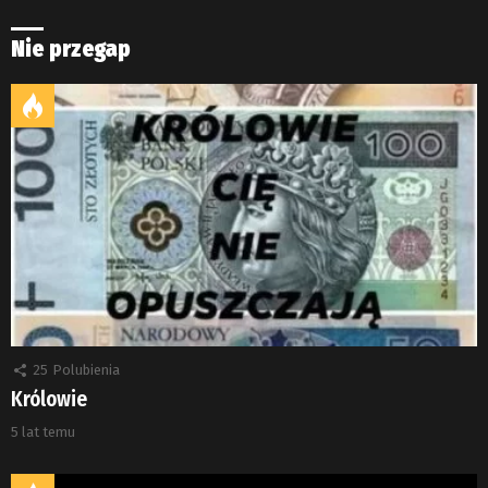
Nie przegap
25
Polubienia
Królowie
5 lat temu