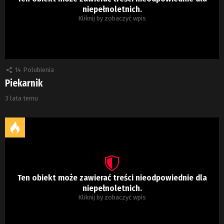
niepełnoletnich.
Kliknij by zobaczyć wpis
14
Polubienia
Piekarnik
3 lata temu
Ten obiekt może zawierać treści nieodpowiednie dla
niepełnoletnich.
Kliknij by zobaczyć wpis