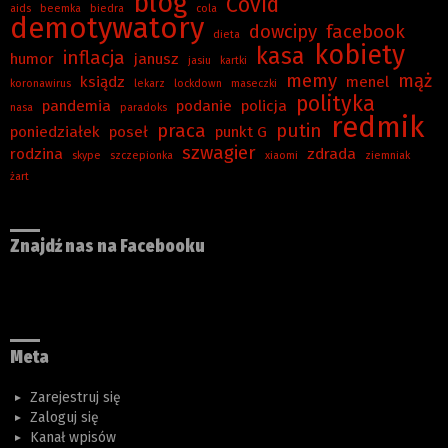
blog
Covid
aids
beemka
biedra
cola
demotywatory
dowcipy
facebook
dieta
kobiety
kasa
inflacja
humor
janusz
jasiu
kartki
memy
mąż
ksiądz
menel
koronawirus
lekarz
lockdown
maseczki
polityka
pandemia
podanie
policja
nasa
paradoks
redmik
praca
putin
poniedziałek
poseł
punkt G
szwagier
rodzina
zdrada
skype
szczepionka
xiaomi
ziemniak
żart
Znajdź nas na Facebooku
Meta
Zarejestruj się
Zaloguj się
Kanał wpisów