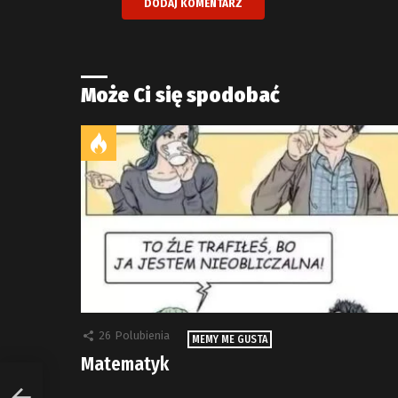
Może Ci się spodobać
26
Polubienia
MEMY ME GUSTA
Matematyk