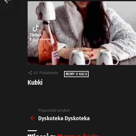
62
Polubienia
MEMY O KACU
Kubki
Poprzedni artykuł
Zobacz
więcej
Dyskoteka Dyskoteka