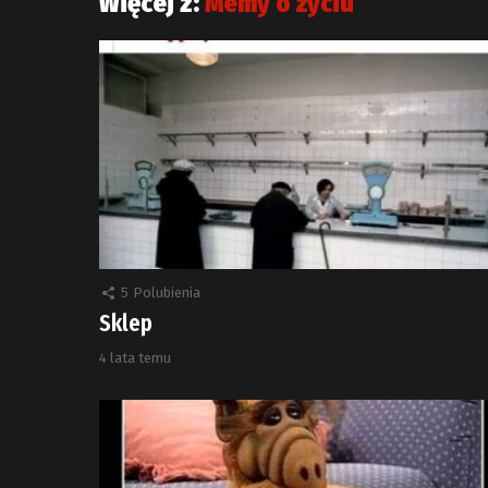
Więcej z:
Memy o życiu
5
Polubienia
Sklep
4 lata temu