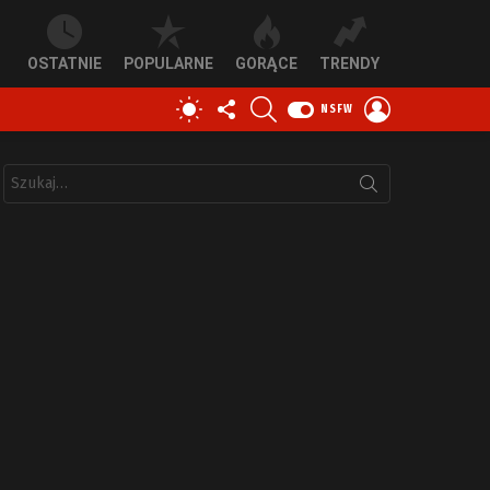
OSTATNIE
POPULARNE
GORĄCE
TRENDY
OBSERWUJ
SZUKAJ
ZALOGUJ
PRZEŁĄCZ
NSFW
NAS
SIĘ
SKÓRKĘ
Szukaj: