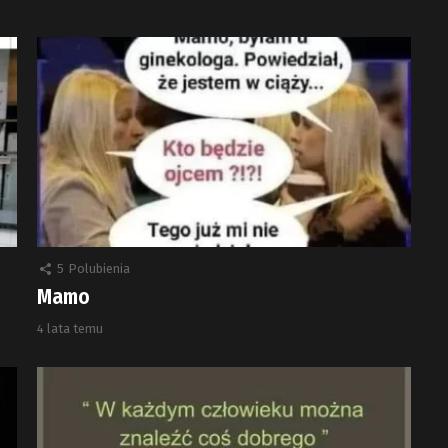
5
Polubienia
Mamo
4 lata temu